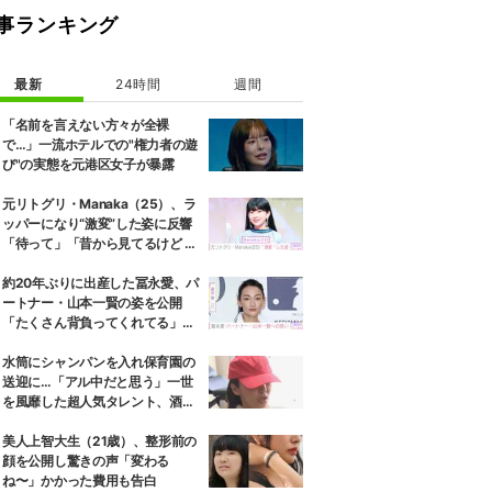
事ランキング
最新
24時間
週間
「名前を言えない方々が全裸
で…」一流ホテルでの"権力者の遊
び"の実態を元港区女子が暴露
元リトグリ・Manaka（25）、ラ
ッパーになり“激変”した姿に反響
「待って」「昔から見てるけど 最
近ずっと可愛くなってる」
約20年ぶりに出産した冨永愛、パ
ートナー・山本一賢の姿を公開
「たくさん背負ってくれてる」感
謝の思いをつづる
水筒にシャンパンを入れ保育園の
送迎に…「アル中だと思う」一世
を風靡した超人気タレント、酒漬
けだった日々を告白
美人上智大生（21歳）、整形前の
顔を公開し驚きの声「変わる
ね〜」かかった費用も告白