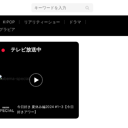
K-POP
リアリティーショー
ドラマ
グラビア
た伊藤「立って歌えなかったので、せめて座ったまま」
テレビ放送中
今日好き 夏休み編2024 #1~3【今日
好きアワー】