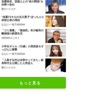
加護亜依、芸能人との“体の関係”を
赤裸々告白
愛のハイエナ
“体重72キロの北川景子”ぽっちゃり
体型公表の理由
ななにー 地下ABEMA
「ゴミ屋敷」「孤独死」布川敏和の
離婚後の絶望生活
ABEMAエンタメ
小学生ギャル（12歳）の登校姿＆す
っぴんに衝撃
ななにー 地下ABEMA
「人殺す以外は全部やってきた」総
長時代を公開した人気芸人
愛のハイエナ
もっと見る