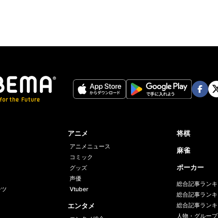
Face
Twi
book
er
アニメ
将棋
アニメニュース
麻雀
コミック
ポーカー
グッズ
声優
総合記事ランキ
ーツ
Vtuber
総合記事ランキ
エンタメ
総合記事ランキ
人物・グループ