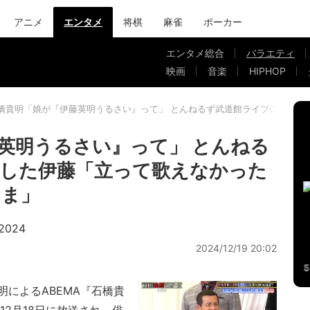
アニメ
エンタメ
将棋
麻雀
ポーカー
エンタメ総合
バラエティ
映画
音楽
HIPHOP
橋貴明「娘が『伊藤英明うるさい』って」 とんねるず武道館ライブに参加し
英明うるさい』って」 とんねる
した伊藤「立って歌えなかった
まま」
024
2024/12/19 20:02
によるABEMA『石橋貴