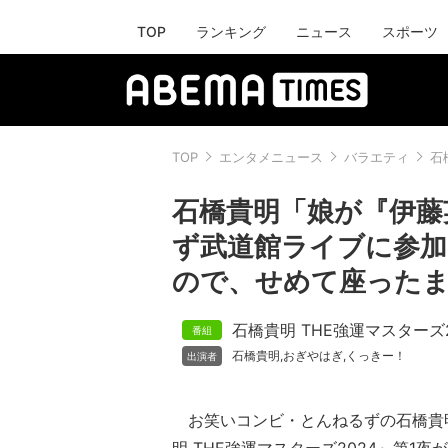
TOP
ランキング
ニュース
スポーツ
TOP
エンタメニュース
バラエティ
石
石橋貴明「娘が『伊藤
ず武道館ライブに参加
ので、せめて座った
石橋貴明 THE強運マスターズ2
石橋貴明
おぎやはぎ
くっきー！
,
,
お笑いコンビ・とんねるずの石橋貴明