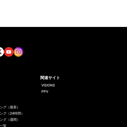
tt
Yout
Insta
ube
gram
関連サイト
VISIONS
PPV
ング（最新）
ング（24時間）
ング（週間）
一覧