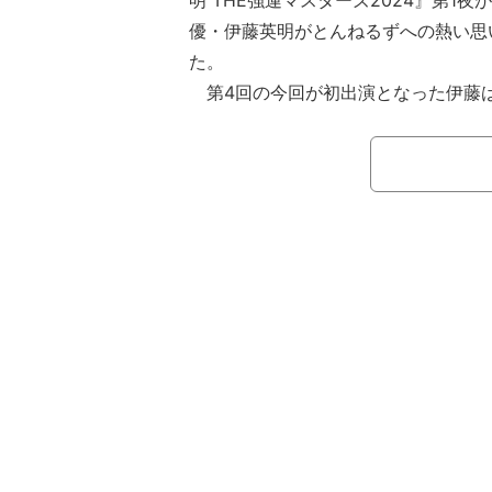
明 THE強運マスターズ2024』第1夜
優・伊藤英明がとんねるずへの熱い思
た。
第4回の今回が初出演となった伊藤
とんねるずライブ以来です」と、11月
行われた「とんねるず THE LIVE 202
も参加したことを報告。
すると、石橋から意外な裏話が明か
声を出していたらしくて、ウチの娘が
て（笑）」と、伊藤の熱狂ぶりが石橋
ことが判明した。