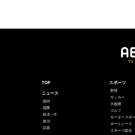
TOP
スポーツ
野球
ニュース
サッカー
国内
大相撲
国際
ゴルフ
経済・IT
モータースポ
政治
ボートレース
話題
スポーツ総合