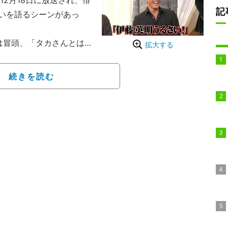
が12月18日に放送され、俳
記
いを語るシーンがあっ
は冒頭、「タカさんとは
拡大する
8・9日に東京・武道館で
4 Budokan」に2日間と
続きを読む
される。「すごいデカい
『伊藤英明うるさい』っ
の娘の耳にも届いていた