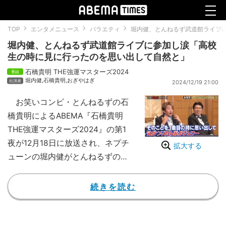
TOP
エンタメニュース
バラエティ
堀内健、とんねるず武道館ライブ
堀内健、とんねるず武道館ライブに参加し涙「高校
生の時に見に行ったのを思い出して自然と」
石橋貴明 THE強運マスターズ2024
堀内健
,
石橋貴明
,
おぎやはぎ
2024/12/19 21:00
お笑いコンビ・とんねるずの石
橋貴明によるABEMA『石橋貴明
THE強運マスターズ2024』の第1
夜が12月18日に放送され、ネプチ
拡大する
ューンの堀内健がとんねるずの武
道館ライブで涙したことを明かし
た。
続きを読む
第4回の今回が初出演となった
堀内は、11月8・9日、29年ぶり
に東京・武道館で行われた「とん