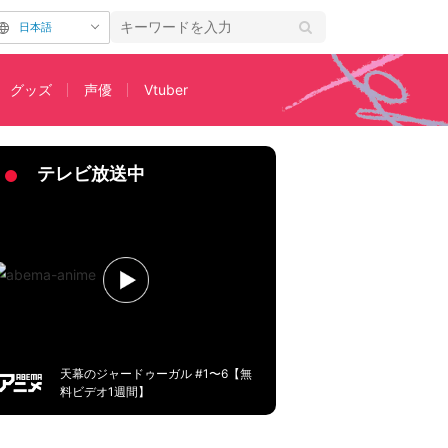
日本語
グッズ
声優
Vtuber
スタート
テレビ放送中
天幕のジャードゥーガル #1〜6【無
料ビデオ1週間】