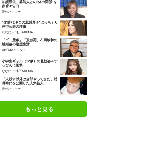
加護亜依、芸能人との“体の関係”を
赤裸々告白
愛のハイエナ
“体重72キロの北川景子”ぽっちゃり
体型公表の理由
ななにー 地下ABEMA
「ゴミ屋敷」「孤独死」布川敏和の
離婚後の絶望生活
ABEMAエンタメ
小学生ギャル（12歳）の登校姿＆す
っぴんに衝撃
ななにー 地下ABEMA
「人殺す以外は全部やってきた」総
長時代を公開した人気芸人
愛のハイエナ
もっと見る