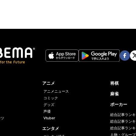
Face
Twi
book
er
アニメ
将棋
アニメニュース
麻雀
コミック
ポーカー
グッズ
声優
総合記事ランキ
ーツ
Vtuber
総合記事ランキ
エンタメ
総合記事ランキ
人物・グループ