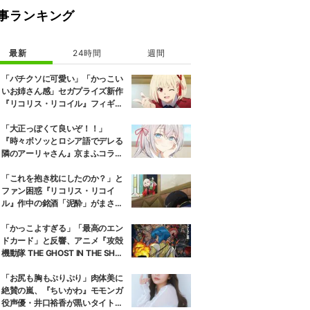
事ランキング
最新
24時間
週間
「バチクソに可愛い」「かっこい
いお姉さん感」セガプライズ新作
『リコリス・リコイル』フィギュ
ア解禁に反響続々
「大正っぽくて良いぞ！！」
『時々ボソッとロシア語でデレる
隣のアーリャさん』京まふコラボ
の特別衣装ビジュアルに絶賛の声
「これを抱き枕にしたのか？」と
ファン困惑『リコリス・リコイ
ル』作中の銘酒「泥酔」がまさか
の一升瓶サイズの抱き枕に
「かっこよすぎる」「最高のエン
ドカード」と反響、アニメ『攻殻
機動隊 THE GHOST IN THE SHEL
L』第5話エンドカード公開
「お尻も胸もぷりぷり」肉体美に
絶賛の嵐、『ちいかわ』モモンガ
役声優・井口裕香が黒いタイトウ