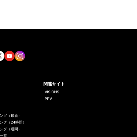
tt
Yout
Insta
ube
gram
関連サイト
VISIONS
PPV
ング（最新）
ング（24時間）
ング（週間）
一覧