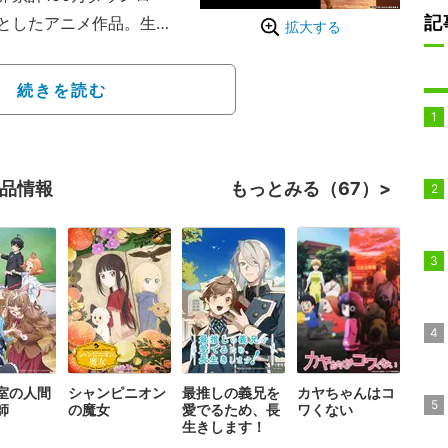
記
としたアニメ作品。生と
拡大する
を舞台に、記憶を失くし
く記憶を取り戻していく
続きを読む
）より初のTVアニメが放
作品情報
もっとみる（67）
室の人間
シャンピニオン
最推しの義兄を
カヤちゃんはコ
師
の魔女
愛でるため、長
ワくない
生きします！