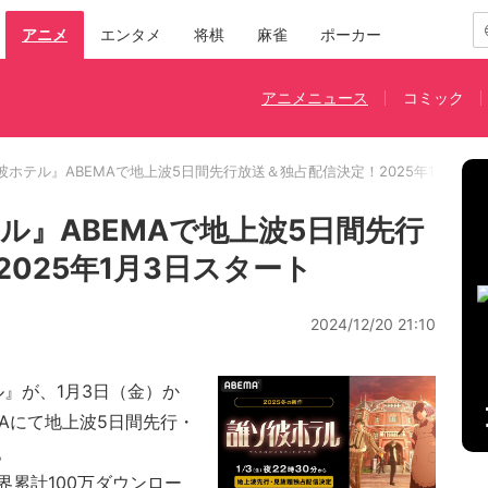
アニメ
エンタメ
将棋
麻雀
ポーカー
アニメニュース
コミック
ホテル』ABEMAで地上波5日間先行放送＆独占配信決定！2025年1月3日
ル』ABEMAで地上波5日間先行
025年1月3日スタート
2024/12/20 21:10
』が、1月3日（金）か
MAにて地上波5日間先行・
。
累計100万ダウンロー