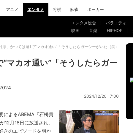
アニメ
エンタメ
将棋
麻雀
ポーカー
エンタメ総合
バラエティ
映画
音楽
HIPHOP
村淳、かつては週1で“マカオ通い”「そうしたらガーシーがいた（笑）」
で“マカオ通い”「そうしたらガー
024
2024/12/20 17:00
によるABEMA『石橋貴
夜が12月18日に放送され、
好きのエピソードを明か