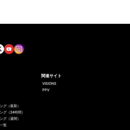
tt
Yout
Insta
ube
gram
関連サイト
VISIONS
PPV
ング（最新）
ング（24時間）
ング（週間）
一覧