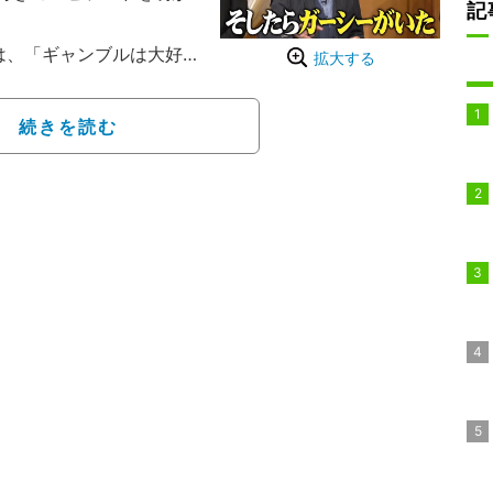
記
は、「ギャンブルは大好
拡大する
。収録前インタビューで
主か知らないですけど、
続きを読む
れ以上の人が今日のメン
言を見せた。