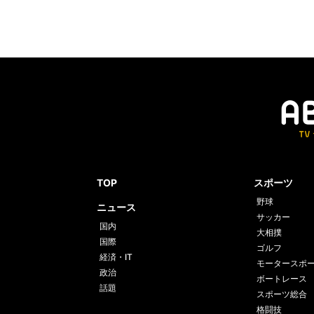
TOP
スポーツ
野球
ニュース
サッカー
国内
大相撲
国際
ゴルフ
経済・IT
モータースポ
政治
ボートレース
話題
スポーツ総合
格闘技