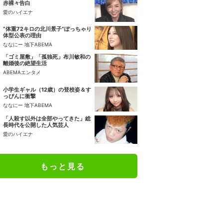
赤裸々告白
愛のハイエナ
“体重72キロの北川景子”ぽっちゃり
体型公表の理由
ななにー 地下ABEMA
「ゴミ屋敷」「孤独死」布川敏和の
離婚後の絶望生活
ABEMAエンタメ
小学生ギャル（12歳）の登校姿＆す
っぴんに衝撃
ななにー 地下ABEMA
「人殺す以外は全部やってきた」総
長時代を公開した人気芸人
愛のハイエナ
もっと見る