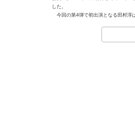
した。
今回の第4弾で初出演となる田村淳
き」だといい、念願の番組出演を喜ぶ
は「皆さんがどれぐらいの強運の持ち
今までの僕の運の良さを考えたら、そ
バーにいるとは思わない」と強気の発