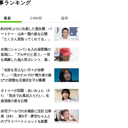
事ランキング
最新
24時間
週間
約20年ぶりに出産した冨永愛、パ
ートナー・山本一賢の姿を公開
「たくさん背負ってくれてる」感
謝の思いをつづる
水筒にシャンパンを入れ保育園の
送迎に…「アル中だと思う」一世
を風靡した超人気タレント、酒漬
けだった日々を告白
「名前を言えない方々が全裸
で…」一流ホテルでの"権力者の遊
び"の実態を元港区女子が暴露
タトゥーが話題・あいみょん（3
1）「気合でお風呂入りたい」生
放送後の姿を公開
自宅プールでの水着姿に注目 辻希
美（39）、第5子・夢空ちゃんと
のプライベートショットを披露