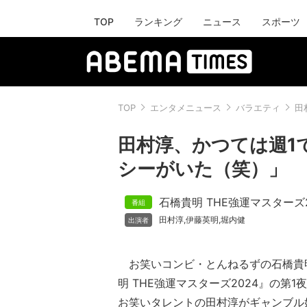
TOP
ランキング
ニュース
スポーツ
TOP
エンタメニュース
バラエティ
田
田村淳、かつては週1
シーがいた（笑）」
石橋貴明 THE強運マスターズ2
田村淳
伊藤英明
堀内健
,
,
お笑いコンビ・とんねるずの石橋貴明
明 THE強運マスターズ2024』の第1
お笑いタレントの田村淳がギャンブル