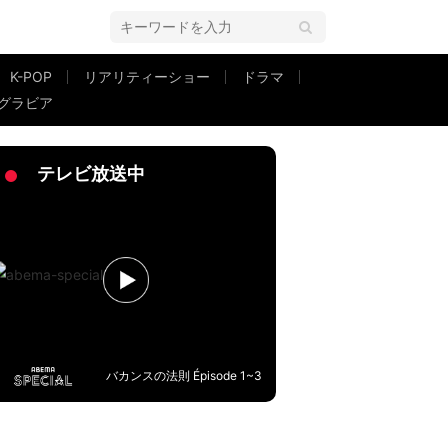
K-POP
リアリティーショー
ドラマ
グラビア
と」
テレビ放送中
バカンスの法則 Épisode 1~3