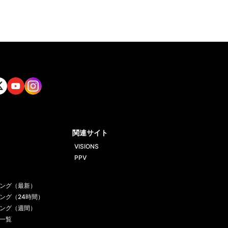
tt
Yout
Insta
ube
gram
関連サイト
VISIONS
PPV
ング（最新）
ング（24時間）
ング（週間）
一覧