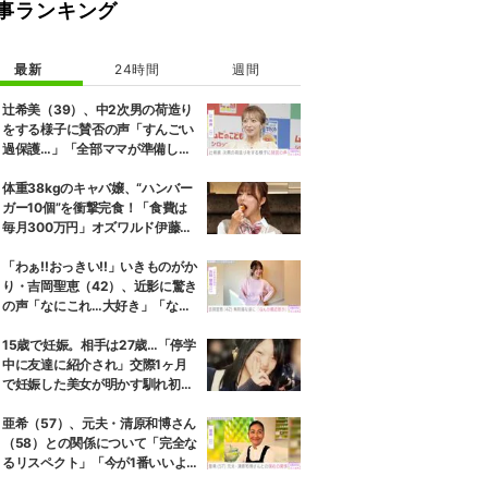
事ランキング
最新
24時間
週間
辻希美（39）、中2次男の荷造り
をする様子に賛否の声「すんごい
過保護…」「全部ママが準備して
くれるんだ」
体重38kgのキャバ嬢、“ハンバー
ガー10個”を衝撃完食！「食費は
毎月300万円」オズワルド伊藤も
唖然
「わぁ!!おっきい!!」いきものがか
り・吉岡聖恵（42）、近影に驚き
の声「なにこれ…大好き」「なん
か親近感が」
15歳で妊娠。相手は27歳…「停学
中に友達に紹介され」交際1ヶ月
で妊娠した美女が明かす馴れ初め
に「だいぶ危ねーよ！」小森純も
絶句
亜希（57）、元夫・清原和博さん
（58）との関係について「完全な
るリスペクト」「今が1番いいよ
ね」