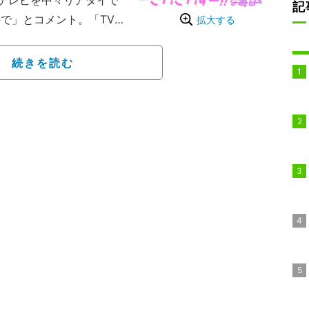
テレビを中々リアタイで
記
で」とコメント。「TV e
拡大する
ーが!! レジェンド…なん
が過去の思い出を呼び起
続きを読む
月に長男が生まれたという
をくれたんだなと、これ
かったのを覚えていま
った。続けて、「でもい
んでした」と、大会当日