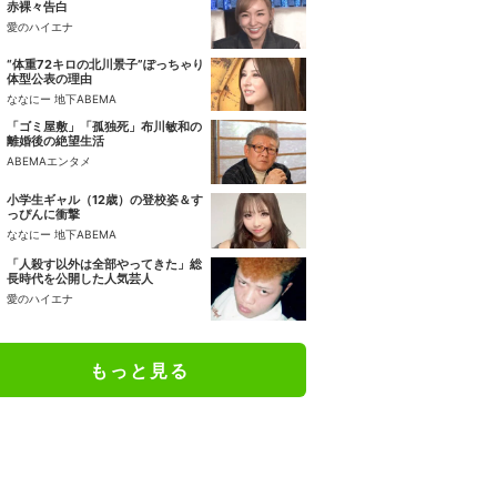
赤裸々告白
愛のハイエナ
“体重72キロの北川景子”ぽっちゃり
体型公表の理由
ななにー 地下ABEMA
「ゴミ屋敷」「孤独死」布川敏和の
離婚後の絶望生活
ABEMAエンタメ
小学生ギャル（12歳）の登校姿＆す
っぴんに衝撃
ななにー 地下ABEMA
「人殺す以外は全部やってきた」総
長時代を公開した人気芸人
愛のハイエナ
もっと見る