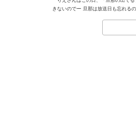
りえさんはこの日、「旦那の出てる
きないのでー 旦那は放送日も忘れるの
rで検索してみるんですが、M1ヒストリ
て恐れ多い…」と、偶然見つけた番組
こすきっかけとなったことを語った。
2006年に結婚し、翌2007年の10
りえさんは、「決勝戦出場は長男が力
でわたしも仕事やめれるかもーと嬉し
す」と、当時の喜びと期待感を振り返
ざ本番になると心配で見ていられませ
の心境を告白した。