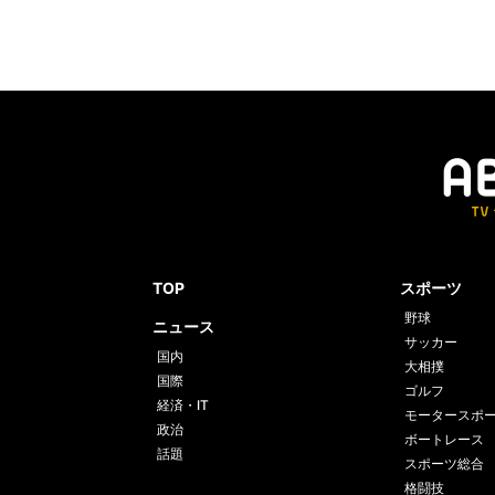
TOP
スポーツ
野球
ニュース
サッカー
国内
大相撲
国際
ゴルフ
経済・IT
モータースポ
政治
ボートレース
話題
スポーツ総合
格闘技