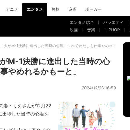
アニメ
エンタメ
将棋
麻雀
ポーカー
エンタメ総合
バラエティ
映画
音楽
HIPHOP
、夫がM-1決勝に進出した当時の心境「これでわたしも仕事やめれるかもー
がM-1決勝に進出した当時の心
仕事やめれるかもーと」
2024/12/23 16:59
妻・りえさんが12月22
に出場した当時の心境を