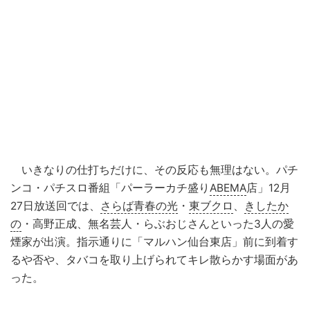
いきなりの仕打ちだけに、その反応も無理はない。パチ
ンコ・パチスロ番組「パーラーカチ盛り
ABEMA
店」12月
27日放送回では、
さらば青春の光
・
東ブクロ
、
きしたか
の
・高野正成、無名芸人・らぶおじさんといった3人の愛
煙家が出演。指示通りに「マルハン仙台東店」前に到着す
るや否や、タバコを取り上げられてキレ散らかす場面があ
った。