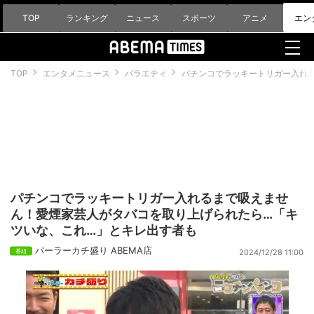
TOP
ランキング
ニュース
スポーツ
アニメ
エン
TOP
エンタメニュース
バラエティ
パチンコでラッキートリガー入れ
パチンコでラッキートリガー入れるまで吸えませ
ん！愛煙家芸人がタバコを取り上げられたら…「キ
ツいな、これ…」とキレ出す者も
パーラーカチ盛り ABEMA店
2024/12/28 11:00