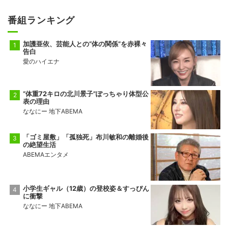
番組ランキング
加護亜依、芸能人との“体の関係”を赤裸々
告白
愛のハイエナ
“体重72キロの北川景子”ぽっちゃり体型公
表の理由
ななにー 地下ABEMA
「ゴミ屋敷」「孤独死」布川敏和の離婚後
の絶望生活
ABEMAエンタメ
小学生ギャル（12歳）の登校姿＆すっぴん
に衝撃
ななにー 地下ABEMA