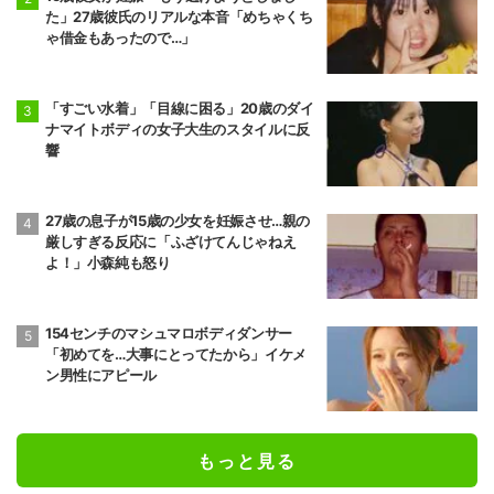
た」27歳彼氏のリアルな本音「めちゃくち
ゃ借金もあったので…」
「すごい水着」「目線に困る」20歳のダイ
ナマイトボディの女子大生のスタイルに反
響
27歳の息子が15歳の少女を妊娠させ…親の
厳しすぎる反応に「ふざけてんじゃねえ
よ！」小森純も怒り
154センチのマシュマロボディダンサー
「初めてを…大事にとってたから」イケメ
ン男性にアピール
もっと見る