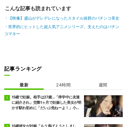
こんな記事も読まれています
【映像】盛山がデレデレになったスタイル抜群のパチンコ美女
世界的にヒットした超人気アニメシリーズ、支えたのはパチン
コマネー
記事ランキング
最新
24時間
週間
15歳で妊娠。相手は27歳…「停学中に友達
に紹介され」交際1ヶ月で妊娠した美女が明
かす馴れ初めに「だいぶ危ねーよ！」小森
純も絶句
15歳彼女が妊娠「もう逃げようとしまし