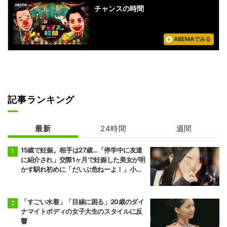
チャンスの時間
ABEMAでみる
記事ランキング
最新
24時間
週間
15歳で妊娠。相手は27歳…「停学中に友達
に紹介され」交際1ヶ月で妊娠した美女が明
かす馴れ初めに「だいぶ危ねーよ！」小森
純も絶句
「すごい水着」「目線に困る」20歳のダイ
ナマイトボディの女子大生のスタイルに反
響