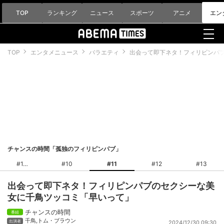
TOP
ランキング
ニュース
スポーツ
アニメ
エン
TOP
エンタメニュース
バラエティ
出会って即下ネタ！フィリピンパ
チャンスの時間「孤独のフィリピンパブ」
#1
#10
#11
#12
#13
出会って即下ネタ！フィリピンパブのセクシーな美
女に千鳥ツッコミ「早いって」
チャンスの時間
千鳥
,
トム・ブラウン
2024/12/30 09:30