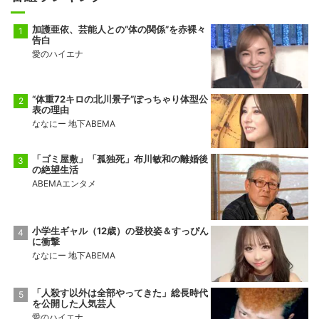
加護亜依、芸能人との“体の関係”を赤裸々
告白
愛のハイエナ
“体重72キロの北川景子”ぽっちゃり体型公
表の理由
ななにー 地下ABEMA
「ゴミ屋敷」「孤独死」布川敏和の離婚後
の絶望生活
ABEMAエンタメ
小学生ギャル（12歳）の登校姿＆すっぴん
に衝撃
ななにー 地下ABEMA
「人殺す以外は全部やってきた」総長時代
を公開した人気芸人
愛のハイエナ