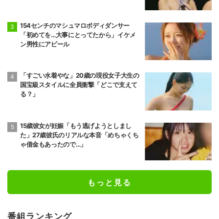
154センチのマシュマロボディダンサー
「初めてを…大事にとってたから」イケメ
ン男性にアピール
「すごい水着やな」20歳の現役女子大生の
国宝級スタイルに全員衝撃「どこで支えて
る？」
15歳彼女が妊娠「もう逃げようとしまし
た」27歳彼氏のリアルな本音「めちゃくち
ゃ借金もあったので…」
もっと見る
番組ランキング