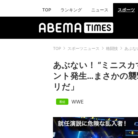
TOP
ランキング
ニュース
スポーツ
TOP
スポーツニュース
格闘技
あぶな
あぶない！ “ミニス
ント発生…まさかの襲
リだ」
WWE