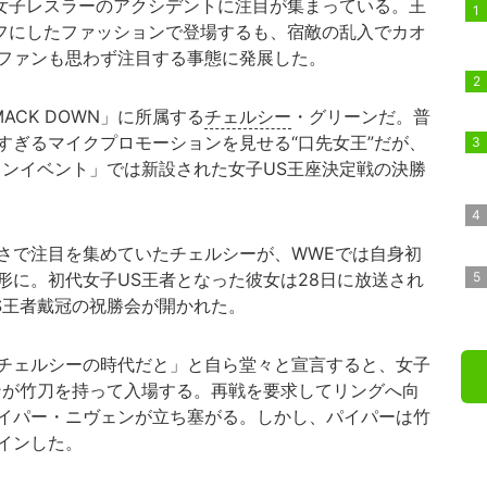
女子レスラーのアクシデントに注目が集まっている。王
ーフにしたファッションで登場するも、宿敵の乱入でカオ
ファンも思わず注目する事態に発展した。
CK DOWN」に所属する
チェルシー
・グリーンだ。普
すぎるマイクプロモーションを見せる“口先女王”だが、
インイベント」では新設された女子US王座決定戦の決勝
で注目を集めていたチェルシーが、WWEでは自身初
形に。初代女子US王者となった彼女は28日に放送され
US王者戴冠の祝勝会が開かれた。
チェルシーの時代だと」と自ら堂々と宣言すると、女子
ンが竹刀を持って入場する。再戦を要求してリングへ向
イパー・ニヴェンが立ち塞がる。しかし、パイパーは竹
インした。