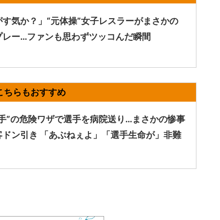
がす気か？」“元体操”女子レスラーがまさかの
プレー…ファンも思わずツッコんだ瞬間
じ手”の危険ワザで選手を病院送り…まさかの惨事
客ドン引き 「あぶねぇよ」「選手生命が」非難