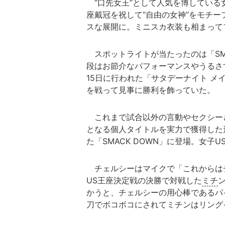
“口先女王”として人気を博している
座戴冠を祝して“自由の女神”をモチ
スな展開に。ミニスカ衣装も相まって
スポットライトが当たったのは「SMA
段はお節介なパフォーマンスやうるさ
15日に行われた「サタデーナイト メ
を戦って見事に勝利を飾っていた。
これまで試合以外の言動やセクシーさ
となる個人タイトルを実力で獲得した
た「SMACK DOWN」に登場。女子
チェルシーはマイクで「これからは
US王座決定戦の決勝で対戦した
ミチ
かうと、チェルシーの用心棒であるパ
刀でボコボコにされてミチンはリング