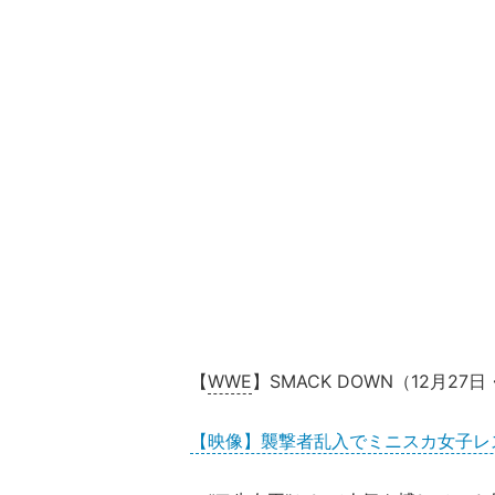
【
WWE
】SMACK DOWN（12
【映像】襲撃者乱入でミニスカ女子レス