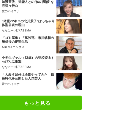
加護亜依、芸能人との“体の関係”を
赤裸々告白
愛のハイエナ
“体重72キロの北川景子”ぽっちゃり
体型公表の理由
ななにー 地下ABEMA
「ゴミ屋敷」「孤独死」布川敏和の
離婚後の絶望生活
ABEMAエンタメ
小学生ギャル（12歳）の登校姿＆す
っぴんに衝撃
ななにー 地下ABEMA
「人殺す以外は全部やってきた」総
長時代を公開した人気芸人
愛のハイエナ
もっと見る