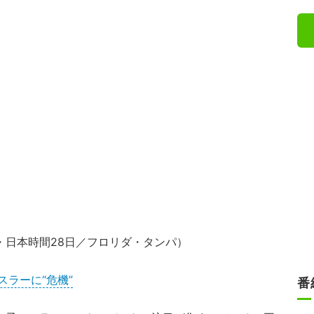
月27日・日本時間28日／フロリダ・タンパ）
ラーに“危機”
番