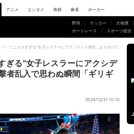
アニメ
エンタメ
将棋
麻雀
ポーカー
野球
サッカー
大相撲
ボートレース
スポーツ総合
い！ “ミニスカすぎる”女子レスラーにアクシデント発生…まさかの襲撃者乱
カすぎる”女子レスラーにアクシデ
撃者乱入で思わぬ瞬間「ギリギ
2024/12/31 10:10