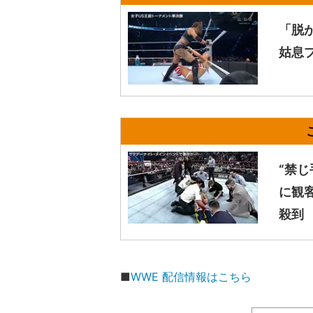
「脱
姑息
“禁
に観
殺到
■
WWE 配信情報はこちら