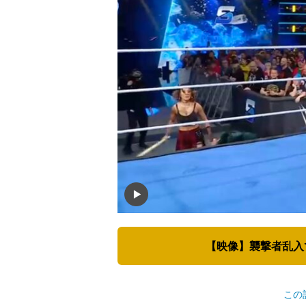
【映像】襲撃者乱入
この