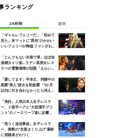
事ランキング
24時間
週間
「ギャルレフェリーだ」「初めて
見た」米マットに“異色”のかわい
いレフェリーが降臨 ファンざわめ
き
「とんでもない衣装で草」ほぼ全
身網タイツ姿…ラテン系美女レス
ラーの電撃復帰が話題「えらいセ
クシー」
「愛してます」平本丈、同棲中の
黒髪“美人”彼女を初披露 「1か月
以内に付き合わなかったら消え
る」馴れ初めも
「美狂」人気日本人女子レスラ
ー、ド派手ヘアと“大胆漢字プリ
ント”のノースリーブ姿に反響
「えらいカジュアルやな」
「危うく放送事故」女子レスラ
ー、禁断の“衣装まくり上げ”暴挙
に視聴者ざわつく