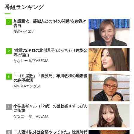
番組ランキング
加護亜依、芸能人との“体の関係”を赤裸々
告白
愛のハイエナ
“体重72キロの北川景子”ぽっちゃり体型公
表の理由
ななにー 地下ABEMA
「ゴミ屋敷」「孤独死」布川敏和の離婚後
の絶望生活
ABEMAエンタメ
小学生ギャル（12歳）の登校姿＆すっぴん
に衝撃
ななにー 地下ABEMA
「人殺す以外は全部やってきた」総長時代