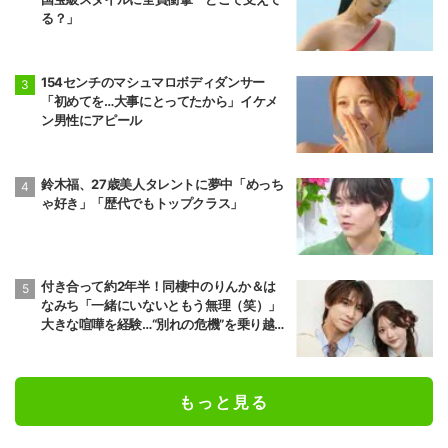
る？」
154センチのマシュマロボディダンサー
「初めてを…大事にとってたから」イケメ
ン男性にアピール
鈴木福、27歳美人タレントに夢中「めっち
ゃ好き」「歴代でもトップクラス」
付き合って約2年半！同棲中のりんか＆は
なみち「一緒にいないともう無理（笑）」
大きな喧嘩を経験…“別れの危機”を乗り越え
た恋人としての現在地
もっと見る