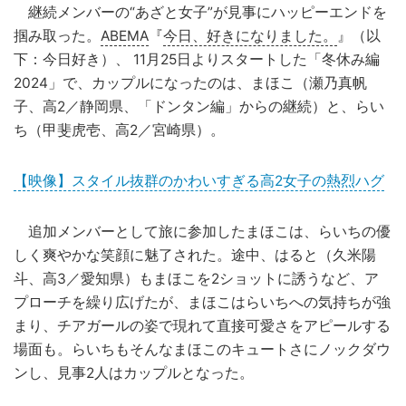
継続メンバーの“あざと女子”が見事にハッピーエンドを
掴み取った。
ABEMA
『
今日、好きになりました。
』（以
下：今日好き）、 11月25日よりスタートした「冬休み編
2024」で、カップルになったのは、まほこ（瀬乃真帆
子、高2／静岡県、「ドンタン編」からの継続）と、らい
ち（甲斐虎壱、高2／宮崎県）。
【映像】スタイル抜群のかわいすぎる高2女子の熱烈ハグ
追加メンバーとして旅に参加したまほこは、らいちの優
しく爽やかな笑顔に魅了された。途中、はると（久米陽
斗、高3／愛知県）もまほこを2ショットに誘うなど、ア
プローチを繰り広げたが、まほこはらいちへの気持ちが強
まり、チアガールの姿で現れて直接可愛さをアピールする
場面も。らいちもそんなまほこのキュートさにノックダウ
ンし、見事2人はカップルとなった。