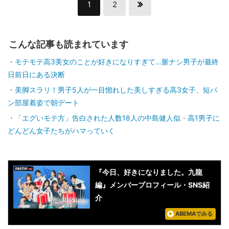
1
2
こんな記事も読まれています
モテモテ高3美女のことが好きになりすぎて…脈ナシ男子が最終
日前日にある決断
美脚スラリ！男子5人が一目惚れした美しすぎる高3女子、短パ
ン部屋着姿で朝デート
「エグいモテ方」告白された人数18人の中島健人似・高1男子に
どんどん女子たちがハマっていく
『今日、好きになりました。九龍
編』メンバープロフィール・SNS紹
介
ABEMAでみる