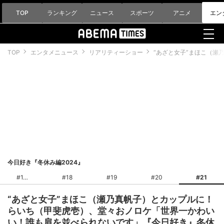
TOP
ランキング
ニュース
スポーツ
アニメ
エン
TOP
エンタメニュース
リアリティーショー
“あざと女子”まほこ（瀬
今日好き『冬休み編2024』
#1
#18
#19
#20
#21
“あざと女子”まほこ（瀬乃真帆子）とカップルに！
らいち（甲斐虎壱）、堂々おノロケ「世界一かわい
い！誰も肩を並べられないです」『今日好き』冬休