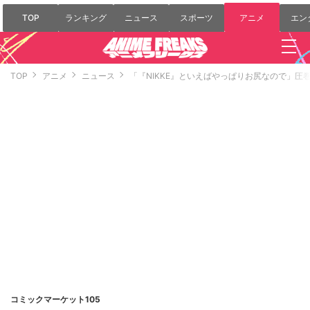
TOP
ランキング
ニュース
スポーツ
アニメ
エン
TOP
アニメ
ニュース
「『NIKKE』といえばやっぱりお尻なので」
コミックマーケット105