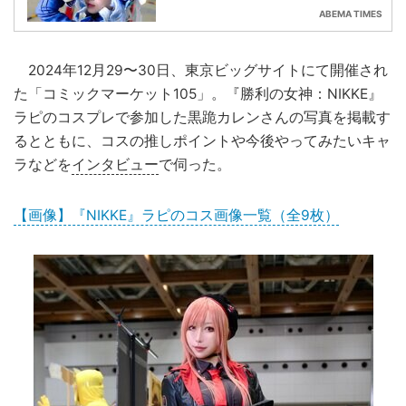
ABEMA TIMES
2024年12月29〜30日、東京ビッグサイトにて開催され
た「コミックマーケット105」。『勝利の女神：NIKKE』
ラピのコスプレで参加した黒跪カレンさんの写真を掲載す
るとともに、コスの推しポイントや今後やってみたいキャ
ラなどを
インタビュー
で伺った。
【画像】『NIKKE』ラピのコス画像一覧（全9枚）