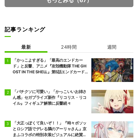
もっとみる（67）
記事ランキング
29歳独身中堅冒
シャンピニオン
険者の日常
の魔女
最新
24時間
週間
「かっこよすぎる」「最高のエンドカー
ド」と反響、アニメ『攻殻機動隊 THE GH
OST IN THE SHELL』第5話エンドカード公
開
「バチクソに可愛い」「かっこいいお姉さ
ん感」セガプライズ新作『リコリス・リコ
イル』フィギュア解禁に反響続々
「大正っぽくて良いぞ！！」『時々ボソッ
とロシア語でデレる隣のアーリャさん』京
まふコラボの特別衣装ビジュアルに絶賛の