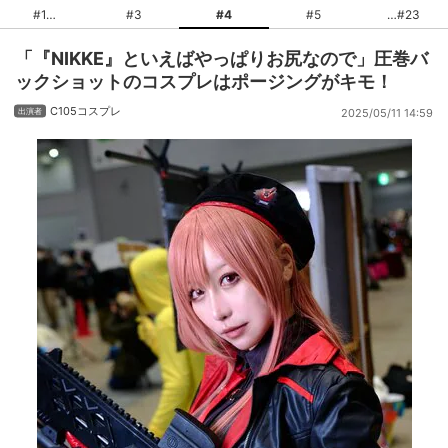
#1
#3
#4
#5
#23
「『NIKKE』といえばやっぱりお尻なので」圧巻バ
ックショットのコスプレはポージングがキモ！
C105コスプレ
2025/05/11 14:59