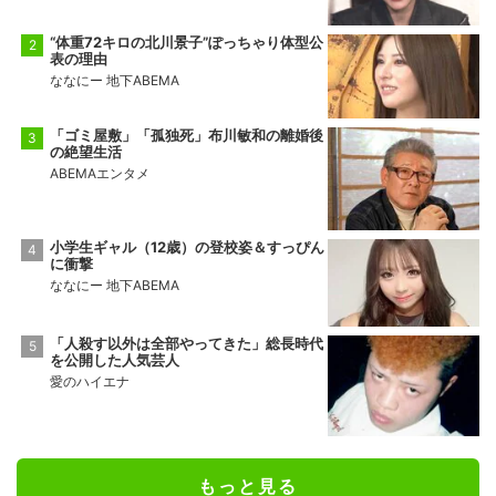
“体重72キロの北川景子”ぽっちゃり体型公
表の理由
ななにー 地下ABEMA
「ゴミ屋敷」「孤独死」布川敏和の離婚後
の絶望生活
ABEMAエンタメ
小学生ギャル（12歳）の登校姿＆すっぴん
に衝撃
ななにー 地下ABEMA
「人殺す以外は全部やってきた」総長時代
を公開した人気芸人
愛のハイエナ
もっと見る