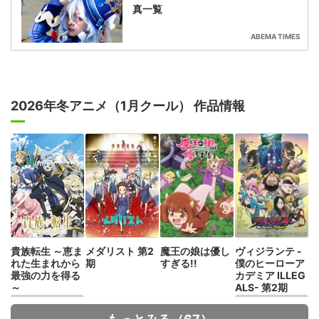
真一覧
ABEMA TIMES
2026年冬アニメ（1月クール） 作品情報
貴族転生 ～恵ま
メダリスト 第2
魔王の娘は優し
ヴィジランテ -
れた生まれから
期
すぎる!!
僕のヒーローア
最強の力を得る
カデミア ILLEG
～
ALS- 第2期