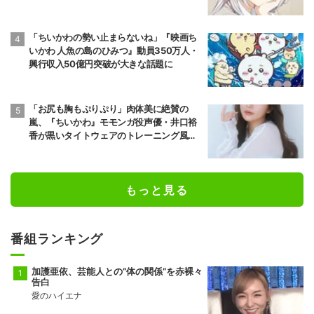
声
「ちいかわの勢い止まらないね」『映画ち
いかわ 人魚の島のひみつ』動員350万人・
興行収入50億円突破が大きな話題に
「お尻も胸もぷりぷり」肉体美に絶賛の
嵐、『ちいかわ』モモンガ役声優・井口裕
香が黒いタイトウェアのトレーニング風景
公開
もっと見る
番組ランキング
加護亜依、芸能人との“体の関係”を赤裸々
告白
愛のハイエナ