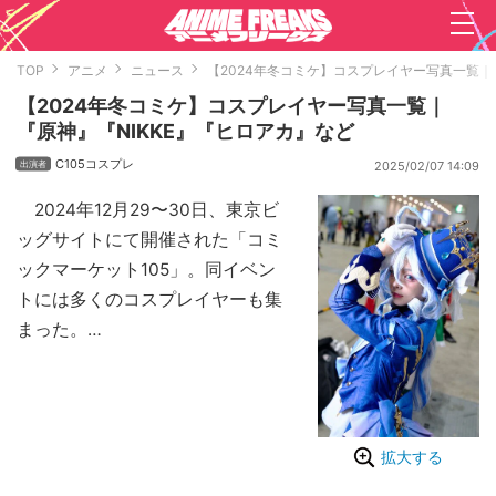
TOP
アニメ
ニュース
【2024年冬コミケ】コスプレイヤー写真一覧｜
【2024年冬コミケ】コスプレイヤー写真一覧｜
『原神』『NIKKE』『ヒロアカ』など
C105コスプレ
2025/02/07 14:09
2024年12月29〜30日、東京ビ
ッグサイトにて開催された「コミ
ックマーケット105」。同イベン
トには多くのコスプレイヤーも集
まった。
アニメ・ゲームに登場するキャ
ラクターを表現したさまざまなコ
スプレがあり、アニメでは『僕の
ヒーローアカデミア』や『葬送の
拡大する
フリーレン』、ゲームでは『原