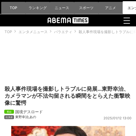
TOP
ランキング
ニュース
スポーツ
アニメ
エン
TOP
エンタメニュース
バラエティ
殺人事件現場を撮影しトラブルに
殺人事件現場を撮影しトラブルに発展…東野幸治、
カメラマンが不法勾留される瞬間をとらえた衝撃映
像に驚愕
国境デスロード
東野幸治
,
あの
2025/01/12 13:00