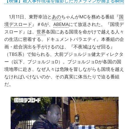
【映像】殺人事件現場を撮影したカメラマンが捕まる瞬間
1月11日、東野幸治と
あの
ちゃんがMCを務める番組『
国
境デスロード
』＃6が、
ABEMA
にて放送された。『国境デ
スロード』は、
世界
各国にある国境を命がけで越える人々
の生活に密着する、ドキュメントバラエティ。本番組の企
画・総合演出を手がけるのは、『不夜城はなぜ回る』
（TBS系）で知られる、大前プジョルジョ健太ディレクタ
ー（以下、プジョルジョD）。プジョルジョDが各国の国
境地帯に赴き、なぜ人々は危険を冒しながらも国境を越え
なければいけないのか、その真実に体当たりで迫る番組
だ。