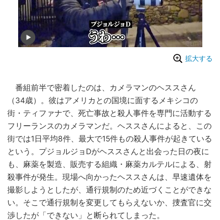
拡大する
番組前半で密着したのは、カメラマンのヘススさん
（34歳）。彼はアメリカとの国境に面するメキシコの
街・ティファナで、死亡事故と殺人事件を専門に活動する
フリーランスのカメラマンだ。ヘススさんによると、この
街では1日平均8件、最大で15件もの殺人事件が起きている
という。プジョルジョDがヘススさんと出会った日の夜に
も、麻薬を製造、販売する組織・麻薬カルテルによる、射
殺事件が発生。現場へ向かったヘススさんは、早速遺体を
撮影しようとしたが、通行規制のため近づくことができな
い。そこで通行規制を変更してもらえないか、捜査官に交
渉したが「できない」と断られてしまった。