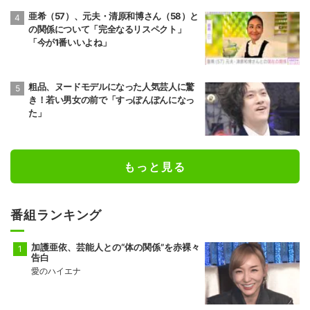
亜希（57）、元夫・清原和博さん（58）と
の関係について「完全なるリスペクト」
「今が1番いいよね」
粗品、ヌードモデルになった人気芸人に驚
き！若い男女の前で「すっぽんぽんになっ
た」
もっと見る
番組ランキング
加護亜依、芸能人との“体の関係”を赤裸々
告白
愛のハイエナ