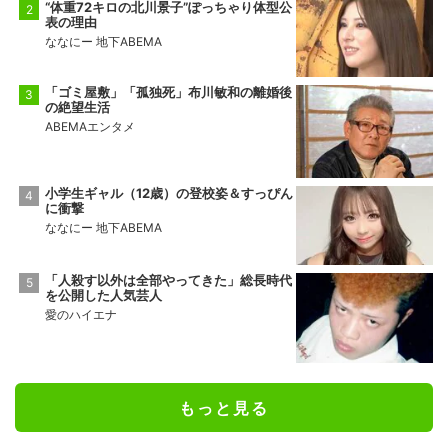
“体重72キロの北川景子”ぽっちゃり体型公
表の理由
ななにー 地下ABEMA
「ゴミ屋敷」「孤独死」布川敏和の離婚後
の絶望生活
ABEMAエンタメ
小学生ギャル（12歳）の登校姿＆すっぴん
に衝撃
ななにー 地下ABEMA
「人殺す以外は全部やってきた」総長時代
を公開した人気芸人
愛のハイエナ
もっと見る