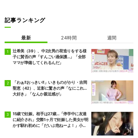
記事ランキング
最新
24時間
週間
辻希美（39）、中2次男の荷造りをする様
子に賛否の声「すんごい過保護…」「全部
ママが準備してくれるんだ」
「わぁ!!おっきい!!」いきものがかり・吉岡
聖恵（42）、近影に驚きの声「なにこれ…
大好き」「なんか親近感が」
15歳で妊娠。相手は27歳…「停学中に友達
に紹介され」交際1ヶ月で妊娠した美女が明
かす馴れ初めに「だいぶ危ねーよ！」小森
純も絶句