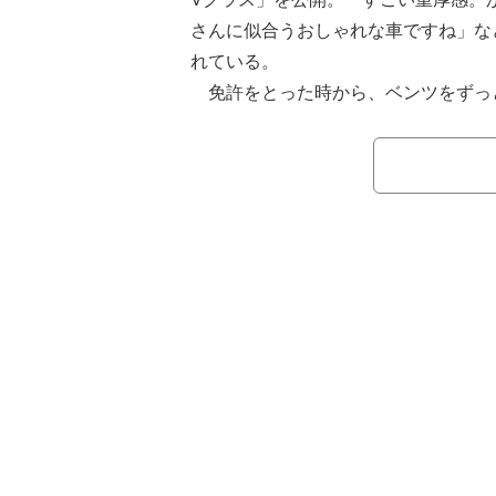
さんに似合うおしゃれな車ですね」な
れている。
免許をとった時から、ベンツをずっ
う渡辺。自身のSNSでは、「メルセデス
との2ショットや運転席に座る姿を投
15日に更新したInstagramでは
えしました！」とコメントし、車体全
れた新たな愛車「メルセデス・ベンツ