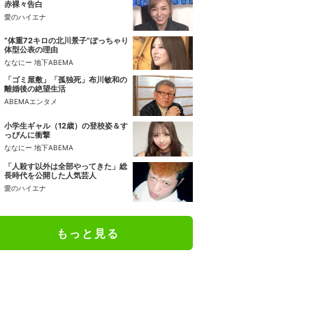
赤裸々告白
愛のハイエナ
“体重72キロの北川景子”ぽっちゃり
体型公表の理由
ななにー 地下ABEMA
「ゴミ屋敷」「孤独死」布川敏和の
離婚後の絶望生活
ABEMAエンタメ
小学生ギャル（12歳）の登校姿＆す
っぴんに衝撃
ななにー 地下ABEMA
「人殺す以外は全部やってきた」総
長時代を公開した人気芸人
愛のハイエナ
もっと見る