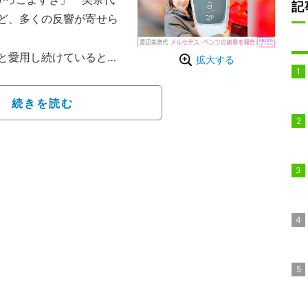
記
ど、多くの反響が寄せら
と愛用し続けているとい
拡大する
・ベンツ AMG C63」
稿していた。
続きを読む
、「納車式。新しい車をお迎
体に赤いリボンがかけら
 Vクラス」を披露した。