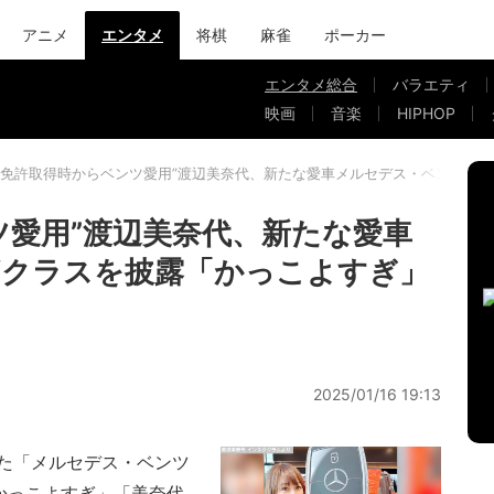
アニメ
エンタメ
将棋
麻雀
ポーカー
エンタメ総合
バラエティ
映画
音楽
HIPHOP
“免許取得時からベンツ愛用”渡辺美奈代、新たな愛車メルセデス・ベンツ V
ツ愛用”渡辺美奈代、新たな愛車
Vクラスを披露「かっこよすぎ」
2025/01/16 19:13
た「メルセデス・ベンツ
かっこよすぎ」「美奈代