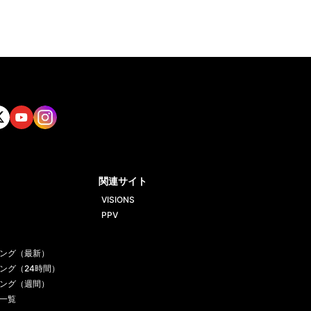
tt
Yout
Insta
ube
gram
関連サイト
VISIONS
PPV
ング（最新）
ング（24時間）
ング（週間）
一覧