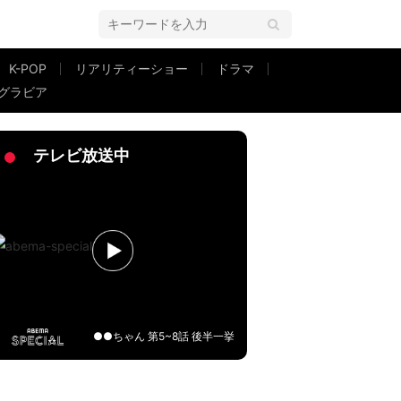
K-POP
リアリティーショー
ドラマ
グラビア
クラスを披露「かっこよすぎ」「おしゃれ」と話題に
テレビ放送中
●●ちゃん 第5~8話 後半一挙