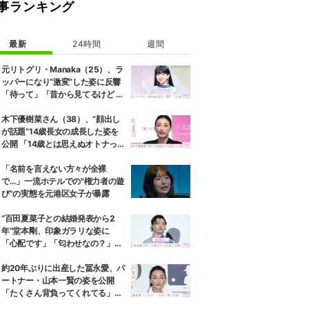
事ランキング
最新
24時間
週間
元リトグリ・Manaka（25）、ラ
ッパーになり“激変”した姿に反響
「待って」「昔から見てるけど 最
近ずっと可愛くなってる」
木下優樹菜さん（38）、“顔出し
が話題”14歳長女の成長した姿を
公開 「14歳とは思えぬオトナっぽ
さ」「優樹菜ちゃんにそっくりす
ぎる」など反響
「名前を言えない方々が全裸
で…」一流ホテルでの"権力者の遊
び"の実態を元港区女子が暴露
“百田夏菜子との結婚発表から2
年”堂本剛、印象ガラリな姿に
「心配です」「匂わせなの？」な
どさまざまな声
約20年ぶりに出産した冨永愛、パ
ートナー・山本一賢の姿を公開
「たくさん背負ってくれてる」感
謝の思いをつづる