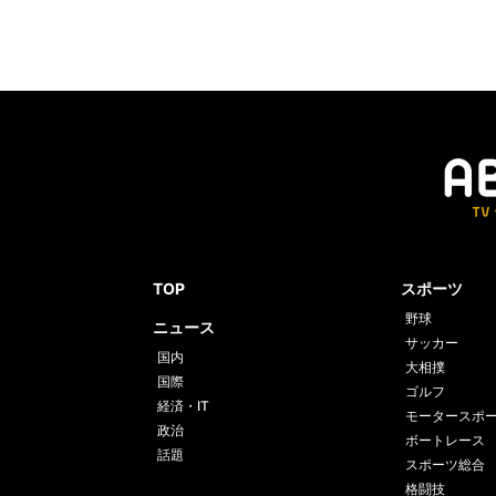
TOP
スポーツ
野球
ニュース
サッカー
国内
大相撲
国際
ゴルフ
経済・IT
モータースポ
政治
ボートレース
話題
スポーツ総合
格闘技