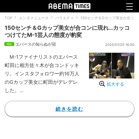
TOP
エンタメニュース
バラエティ
150センチ＆Gカップ美女が合コ
150センチ＆Gカップ美女が合コンに現れ…カッコ
つけてたM-1芸人の態度が豹変
エバースの知らぬが冠
2025/01/20 16:00
M-1ファイナリストのエバース
町田に相方佐々木が合コンドッキ
リ。インスタフォロワー約16万人
のGカップ美女に町田がデレデレ
拡大する
した。
1月9日（木）、テレビ朝日にて
M-1ファイナリスト・エバースの
続きを読む
地上波初冠番組「エバースの知ら
ぬが冠」が放送。町田和樹に相
方・佐々木隆史が合コンドッキリ