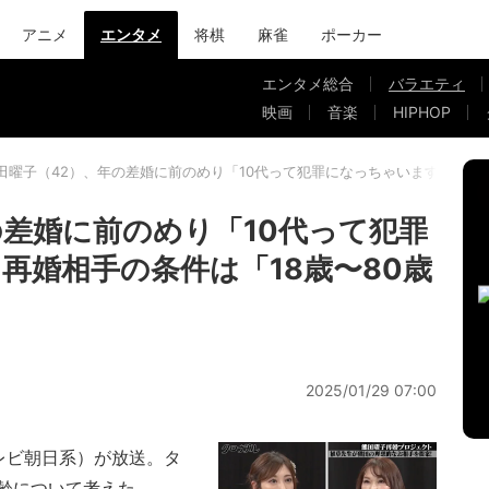
アニメ
エンタメ
将棋
麻雀
ポーカー
エンタメ総合
バラエティ
映画
音楽
HIPHOP
田曜子（42）、年の差婚に前のめり「10代って犯罪になっちゃいます？」再婚
の差婚に前のめり「10代って犯罪
再婚相手の条件は「18歳〜80歳
2025/01/29 07:00
レビ朝日系）が放送。タ
齢について考えた。