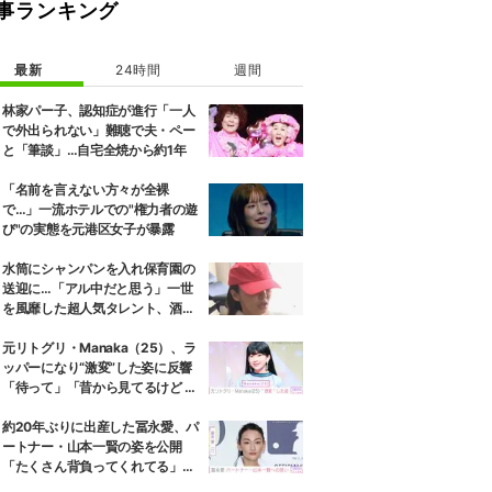
事ランキング
最新
24時間
週間
林家パー子、認知症が進行「一人
で外出られない」難聴で夫・ペー
と「筆談」…自宅全焼から約1年
「名前を言えない方々が全裸
で…」一流ホテルでの"権力者の遊
び"の実態を元港区女子が暴露
水筒にシャンパンを入れ保育園の
送迎に…「アル中だと思う」一世
を風靡した超人気タレント、酒漬
けだった日々を告白
元リトグリ・Manaka（25）、ラ
ッパーになり“激変”した姿に反響
「待って」「昔から見てるけど 最
近ずっと可愛くなってる」
約20年ぶりに出産した冨永愛、パ
ートナー・山本一賢の姿を公開
「たくさん背負ってくれてる」感
謝の思いをつづる