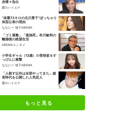
赤裸々告白
愛のハイエナ
“体重72キロの北川景子”ぽっちゃり
体型公表の理由
ななにー 地下ABEMA
「ゴミ屋敷」「孤独死」布川敏和の
離婚後の絶望生活
ABEMAエンタメ
小学生ギャル（12歳）の登校姿＆す
っぴんに衝撃
ななにー 地下ABEMA
「人殺す以外は全部やってきた」総
長時代を公開した人気芸人
愛のハイエナ
もっと見る