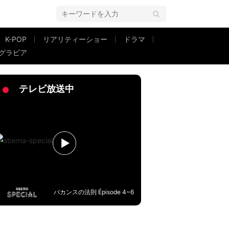
K-POP
リアリティーショー
ドラマ
グラビア
相手の条件は「18歳〜80歳まで」
テレビ放送中
バカンスの法則 Épisode 4~6