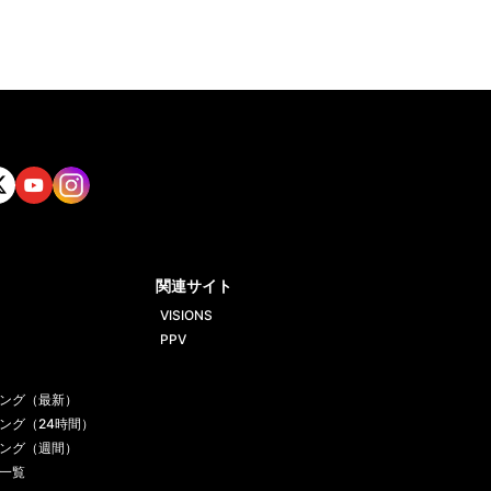
tt
Yout
Insta
ube
gram
関連サイト
VISIONS
PPV
ング（最新）
ング（24時間）
ング（週間）
一覧