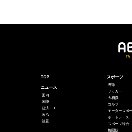
TOP
スポーツ
野球
ニュース
サッカー
国内
大相撲
国際
ゴルフ
経済・IT
モータースポ
政治
ボートレース
話題
スポーツ総合
格闘技