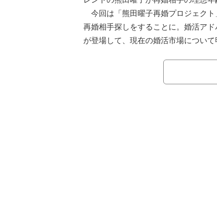
今回は「熊田曜子再婚プロジェクト
再婚相手探しをすることに。婚活アド
が登場して、現在の婚活市場について
30〜40代はつまらないと言い、ミ
ちゃんか、長男のように接することが
めする植草先生に、最初は躊躇ってい
に。