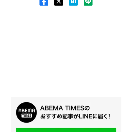
Twit
ter