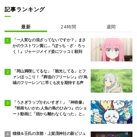
記事ランキング
【推しの子】 3
炎炎ノ消防隊 参
期
ノ章 第2クール
最新
24時間
週間
「一人変なの混ざってないですか？」まさ
かのラストワン賞に…『ぼっち・ざ・ろっ
く！』ジャージメイド姿にツッコミ殺到
「岡山満喫してるな」「観光してる」とフ
ァンほっこり！『葬送のフリーレン』の“烏
城のフリーレン”に早くも次を期待する声
「うさぎラップかわいすぎ！」「神映像」
『映画ちいかわ 人魚の島のひみつ』のショ
ート動画に「頭から離れなくなった」と大
反響
猫猫＆壬氏の京都・上賀茂神社の新ビジュ