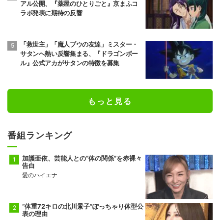
アル公開、『薬屋のひとりごと』京まふコ
ラボ発表に期待の反響
「救世主」「魔人ブウの友達」ミスター・
サタンへ熱い反響集まる、『ドラゴンボー
ル』公式アカがサタンの特徴を募集
もっと見る
番組ランキング
加護亜依、芸能人との“体の関係”を赤裸々
告白
愛のハイエナ
“体重72キロの北川景子”ぽっちゃり体型公
表の理由