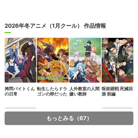
2026年冬アニメ（1月クール） 作品情報
拷問バイトくん
転生したらドラ
人外教室の人間
呪術廻戦 死滅回
の日常
ゴンの卵だった
嫌い教師
游 前編
もっとみる（67）