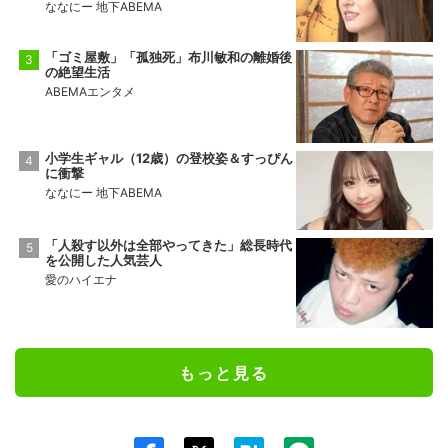
ななにー 地下ABEMA
「ゴミ屋敷」「孤独死」布川敏和の離婚後
の絶望生活
ABEMAエンタメ
小学生ギャル（12歳）の登校姿＆すっぴん
に衝撃
ななにー 地下ABEMA
「人殺す以外は全部やってきた」総長時代
を公開した人気芸人
愛のハイエナ
もっと見る