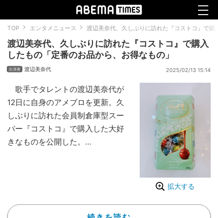
TOP
エンタメニュース
渡辺美奈代、久しぶりに訪れた『コストコ』で購
渡辺美奈代、久しぶりに訪れた『コストコ』で購入
したもの「定番のお品から、お得なもの」
渡辺美奈代
2025/02/13 15:14
歌手でタレントの渡辺美奈代が
12日に自身のアメブロを更新。久
しぶりに訪れた会員制倉庫型スー
パー『コストコ』で購入した大好
きなものを公開した。
この日、渡辺は「皆様おはよう
ございます」と切り出し、空の写
真とともに「こちら・・・晴れ
拡大する
雲が多いですね」とコメント。
「今日は自宅メイクからスタート
続きを読む