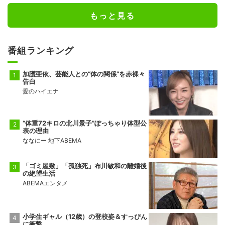
もっと見る
番組ランキング
加護亜依、芸能人との“体の関係”を赤裸々
告白
愛のハイエナ
“体重72キロの北川景子”ぽっちゃり体型公
表の理由
ななにー 地下ABEMA
「ゴミ屋敷」「孤独死」布川敏和の離婚後
の絶望生活
ABEMAエンタメ
小学生ギャル（12歳）の登校姿＆すっぴん
に衝撃