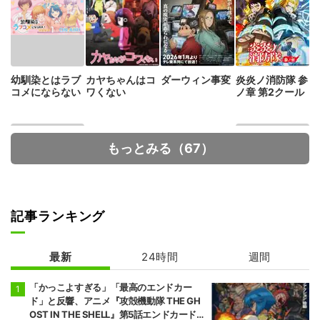
幼馴染とはラブ
カヤちゃんはコ
ダーウィン事変
炎炎ノ消防隊 参
コメにならない
ワくない
ノ章 第2クール
もっとみる（67）
記事ランキング
Fate/strange F
デッドアカウン
ake
ト
最新
24時間
週間
「かっこよすぎる」「最高のエンドカー
ド」と反響、アニメ『攻殻機動隊 THE GH
OST IN THE SHELL』第5話エンドカード公