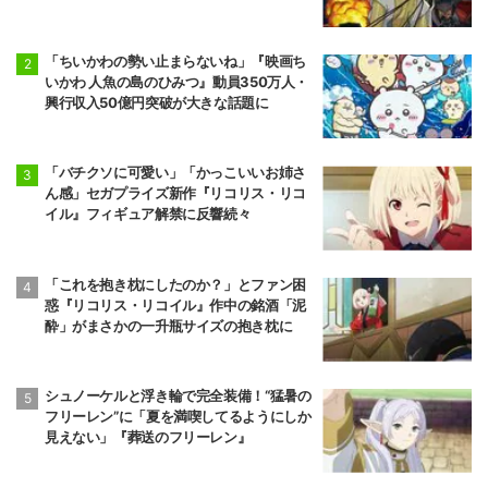
開
「ちいかわの勢い止まらないね」『映画ち
いかわ 人魚の島のひみつ』動員350万人・
興行収入50億円突破が大きな話題に
「バチクソに可愛い」「かっこいいお姉さ
ん感」セガプライズ新作『リコリス・リコ
イル』フィギュア解禁に反響続々
「これを抱き枕にしたのか？」とファン困
惑『リコリス・リコイル』作中の銘酒「泥
酔」がまさかの一升瓶サイズの抱き枕に
シュノーケルと浮き輪で完全装備！“猛暑の
フリーレン”に「夏を満喫してるようにしか
見えない」『葬送のフリーレン』