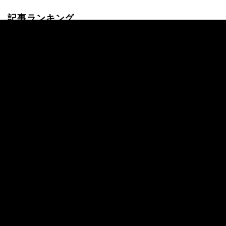
記事ランキング
最新
24時間
週間
元ジャンポケ斉藤慎二被告の妻・瀬戸サオ
リ「きのうから話してる」家族との会話を
紹介
3児の父・EXILE TAKAHIRO（41）、両腕
のタトゥーが見える姿に「びっくりし
た!!!」「いつもとまた違ったTAKAHIROさ
ん」などの反響
「何億だこれ…」大豪邸の新居を公開した
カジサックの妻・ヨメサック、簡単な手作
りごはんを披露
15歳で妊娠。相手は27歳…「停学中に友達