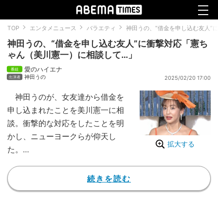
TOP
エンタメニュース
バラエティ
神田うの、“借金を申し込む友人”
神田うの、“借金を申し込む友人”に衝撃対応「憲ち
ゃん（美川憲一）に相談して…」
愛のハイエナ
神田うの
2025/02/20 17:00
神田うのが、女友達から借金を
申し込まれたことを美川憲一に相
談。衝撃的な対応をしたことを明
かし、ニューヨークらが仰天し
拡大する
た。
ABEMAで配信中の『愛のハイ
エナ3』は、 “愛”をテーマに人間
続きを読む
の『欲望』をあぶり出し、つい覗
き見したくなる“瞬間”にしゃぶり
つく遠慮を知らないドキュメント