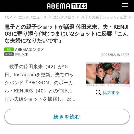
TOP
エンタメニュース
エンタメ総合
息子との親子ショットが話題 倖
息子との親子ショットが話題 倖田來未、夫・KENJI
03に寄り添う仲むつまじい2ショットに反響「こん
な夫婦になりたいです」
ABEMAエンタメ
倖田來未
2025/02/18 12:06
歌手の倖田來未（42）が15
日、Instagramを更新。夫でロッ
クバンド「BACK-ON」のボーカ
ル・KENJI03（40）との仲睦ま
拡大する
じい夫婦ショットを披露し、反響
を呼んでいる。
倖田はこれまでにも長男との親
続きを読む
子ショットや、KENJI03・お笑い
タレントの古坂大魔王（51）とと