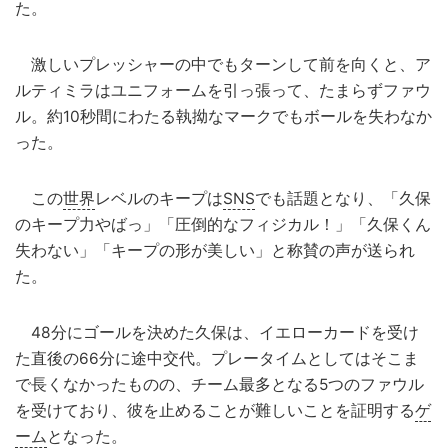
た。
激しいプレッシャーの中でもターンして前を向くと、ア
ルティミラはユニフォームを引っ張って、たまらずファウ
ル。約10秒間にわたる執拗なマークでもボールを失わなか
った。
この
世界
レベルのキープは
SNS
でも話題となり、「久保
のキープ力やばっ」「圧倒的なフィジカル！」「久保くん
失わない」「キープの形が美しい」と称賛の声が送られ
た。
48分にゴールを決めた久保は、イエローカードを受け
た直後の66分に途中交代。プレータイムとしてはそこま
で長くなかったものの、チーム最多となる5つのファウル
を受けており、彼を止めることが難しいことを証明する
ゲ
ーム
となった。