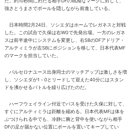
た。約10秒間にわたる相手DFの執拗なマークに対して、
強さとうまさでボールを隠しながら前進している。
日本時間2月24日、ソシエダはホームでレガネスと対戦
した。この試合で久保は右WGで先発出場。一方のレガネ
スは前半途中にシステムを変更し、右SBのDFアドリア・
アルティミラが左SBにポジションを移して、日本代表MF
のマークを担当していた。
バルセロナユース出身同士のマッチアップは激しさを増
し、ソシエダが1－0とリードして迎えた40分にはスタン
ドを沸かせるバトルを繰り広げたのだ。
ハーフウェイライン付近でパスを受けた久保に対して、
すぐにアルティミラは距離を縮める。日本代表MFは体を
ぶつけられる中でも、冷静に腕と背中を使いながら相手
DFの足が届かない位置にボールを置いてキープしてい