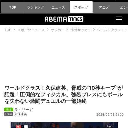
TOP
ランキング
ニュース
スポーツ
アニメ
エン
TOP
スポーツニュース
サッカー
海外サッカー
ワールドクラス！久
ワールドクラス！久保建英、脅威の“10秒キープ”が
話題「圧倒的なフィジカル」強烈プレスにもボール
を失わない激闘デュエルの一部始終
ラ・リーガ
久保建英
2025/02/25 21:00