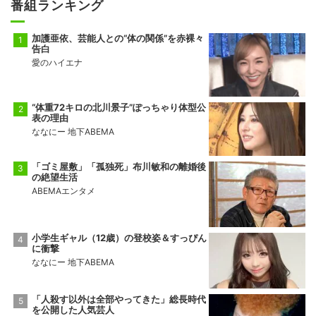
番組ランキング
加護亜依、芸能人との“体の関係”を赤裸々
告白
愛のハイエナ
“体重72キロの北川景子”ぽっちゃり体型公
表の理由
ななにー 地下ABEMA
「ゴミ屋敷」「孤独死」布川敏和の離婚後
の絶望生活
ABEMAエンタメ
小学生ギャル（12歳）の登校姿＆すっぴん
に衝撃
ななにー 地下ABEMA
「人殺す以外は全部やってきた」総長時代
を公開した人気芸人