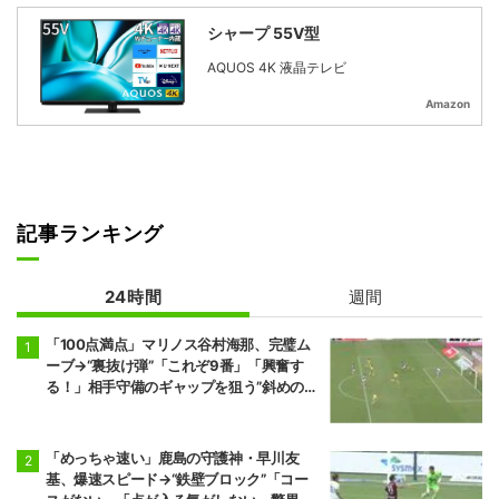
シャープ 55V型
AQUOS 4K 液晶テレビ
Amazon
記事ランキング
24時間
週間
「100点満点」マリノス谷村海那、完璧ム
ーブ→“裏抜け弾”「これぞ9番」「興奮す
る！」相手守備のギャップを狙う”斜めの抜
け出し”
「めっちゃ速い」鹿島の守護神・早川友
基、爆速スピード→“鉄壁ブロック”「コー