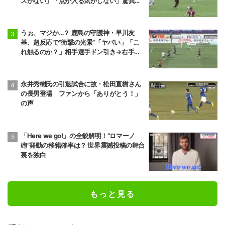
スがない」「点が入る気がしない」驚異の
判断力と飛び出しでビッグセーブ
うぉ、マジか…？ 鹿島の守護神・早川友
基、超反応で“衝撃の光景”「ヤバい」「こ
れ触るのか？」相手選手ドン引き→右手一
本“スーパーセーブ”
永井秀樹氏の引退試合に故・松田直樹さん
の長男登場 ファンから「ありがとう！」
の声
「Here we go!」の全貌解明！“ロマーノ
砲”発動の移籍確率は？ 世界震撼投稿の舞台
裏を独白
もっと見る