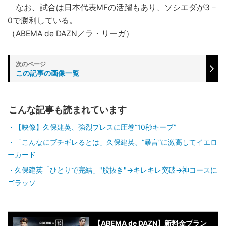
なお、試合は日本代表MFの活躍もあり、ソシエダが3－
0で勝利している。
（
ABEMA
de DAZN／ラ・リーガ）
この記事の画像一覧
こんな記事も読まれています
【映像】久保建英、強烈プレスに圧巻“10秒キープ”
「こんなにブチギレるとは」久保建英、“暴言”に激高してイエロ
ーカード
久保建英「ひとりで完結」"股抜き"→キレキレ突破→神コースに
ゴラッソ
【ABEMA de DAZN】新料金プラン