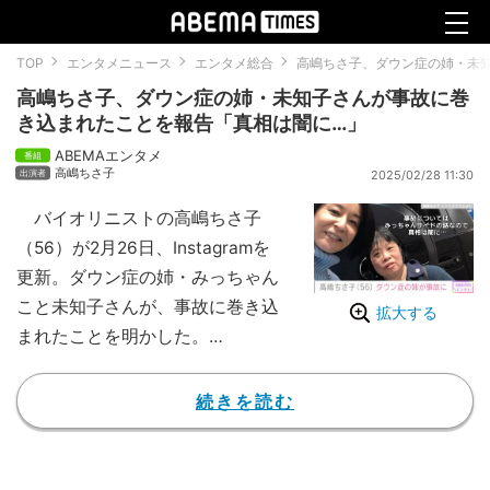
TOP
エンタメニュース
エンタメ総合
高嶋ちさ子、ダウン症の姉・未
高嶋ちさ子、ダウン症の姉・未知子さんが事故に巻
き込まれたことを報告「真相は闇に…」
ABEMAエンタメ
高嶋ちさ子
2025/02/28 11:30
バイオリニストの高嶋ちさ子
（56）が2月26日、Instagramを
更新。ダウン症の姉・みっちゃん
こと未知子さんが、事故に巻き込
拡大する
まれたことを明かした。
高嶋は、この日、「みっちゃん
から『自転車にぶつかりそうにな
続きを読む
って、けがをした』と連絡があり
大騒ぎ！」と、未知子さんが事故
に巻き込まれたことを報告。会社