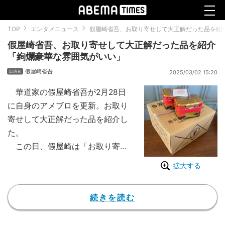
TOP
エンタメニュース
假屋崎省吾、お取り寄せして大正解だった品を紹
假屋崎省吾、お取り寄せして大正解だった品を紹介
「絢爛豪華な雰囲気がいい」
假屋崎省吾
2025/03/02 15:20
華道家の假屋崎省吾が2月28日
に自身のアメブロを更新。お取り
寄せして大正解だった品を紹介し
た。
この日、假屋崎は「お取り寄せ
したら大正解」というタイトルで
拡大する
ブログを更新。「ネットで何度も
出てくるんで、この入れ物に惹か
続きを読む
れて、頼んじゃった」と海老せん
べいの老舗『坂角総本舖』と徳川