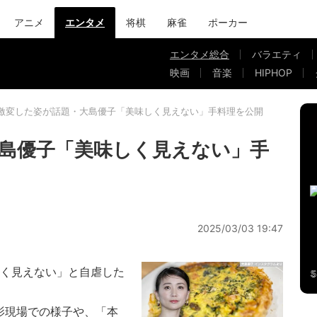
アニメ
エンタメ
将棋
麻雀
ポーカー
エンタメ総合
バラエティ
映画
音楽
HIPHOP
激変した姿が話題・大島優子「美味しく見えない」手料理を公開
島優子「美味しく見えない」手
2025/03/03 19:47
く見えない」と自虐した
撮影現場での様子や、「本