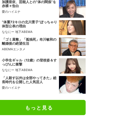
加護亜依、芸能人との“体の関係”を
赤裸々告白
愛のハイエナ
“体重72キロの北川景子”ぽっちゃり
体型公表の理由
ななにー 地下ABEMA
「ゴミ屋敷」「孤独死」布川敏和の
離婚後の絶望生活
ABEMAエンタメ
小学生ギャル（12歳）の登校姿＆す
っぴんに衝撃
ななにー 地下ABEMA
「人殺す以外は全部やってきた」総
長時代を公開した人気芸人
愛のハイエナ
もっと見る