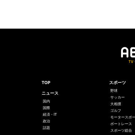
TOP
スポーツ
野球
ニュース
サッカー
国内
大相撲
国際
ゴルフ
経済・IT
モータースポ
政治
ボートレース
話題
スポーツ総合