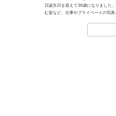
日誕生日を迎えて36歳になりました
む姿など、仕事やプライベートの写真
1月21日の投稿では、「2025年、
と、金髪のイメチェンショットを披露
「雰囲気が全然違う」など、その激変
れていた。