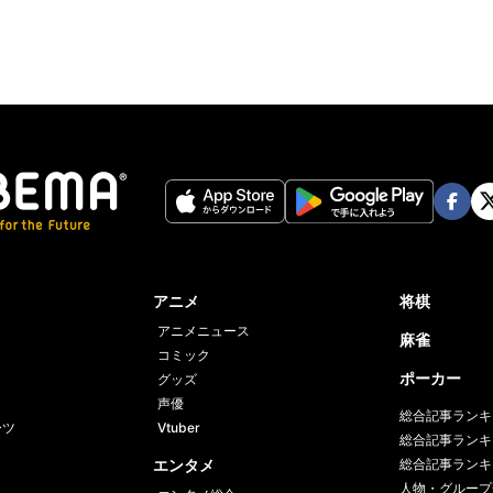
Face
Twi
book
er
アニメ
将棋
アニメニュース
麻雀
コミック
ポーカー
グッズ
声優
総合記事ランキ
ーツ
Vtuber
総合記事ランキ
エンタメ
総合記事ランキ
人物・グループ