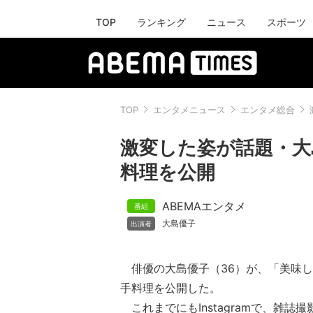
TOP
ランキング
ニュース
スポーツ
TOP
エンタメニュース
エンタメ総合
激変した姿が話題・大
料理を公開
ABEMAエンタメ
大島優子
俳優の大島優子（36）が、「美味し
手料理を公開した。
これまでにもInstagramで、雑誌