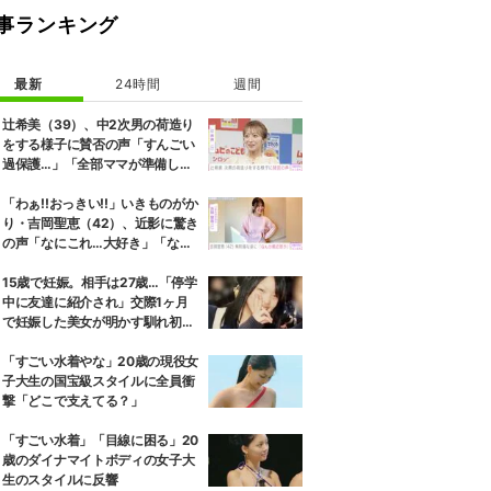
事ランキング
最新
24時間
週間
辻希美（39）、中2次男の荷造り
をする様子に賛否の声「すんごい
過保護…」「全部ママが準備して
くれるんだ」
「わぁ!!おっきい!!」いきものがか
り・吉岡聖恵（42）、近影に驚き
の声「なにこれ…大好き」「なん
か親近感が」
15歳で妊娠。相手は27歳…「停学
中に友達に紹介され」交際1ヶ月
で妊娠した美女が明かす馴れ初め
に「だいぶ危ねーよ！」小森純も
絶句
「すごい水着やな」20歳の現役女
子大生の国宝級スタイルに全員衝
撃「どこで支えてる？」
「すごい水着」「目線に困る」20
歳のダイナマイトボディの女子大
生のスタイルに反響