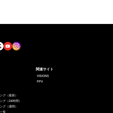
tt
Yout
Insta
ube
gram
関連サイト
VISIONS
PPV
ング（最新）
ング（24時間）
ング（週間）
一覧