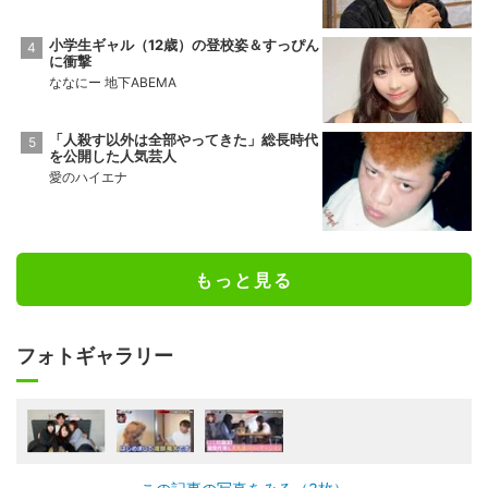
小学生ギャル（12歳）の登校姿＆すっぴん
に衝撃
ななにー 地下ABEMA
「人殺す以外は全部やってきた」総長時代
を公開した人気芸人
愛のハイエナ
もっと見る
フォトギャラリー