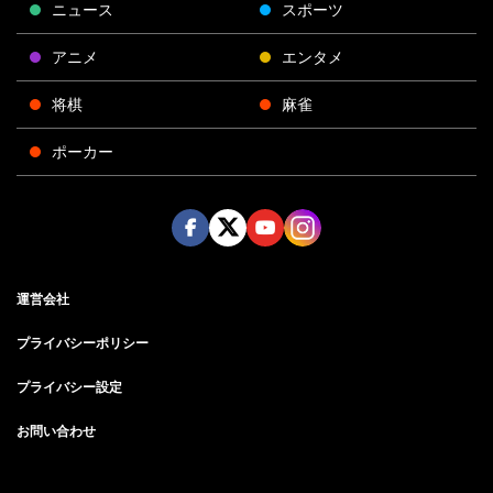
ニュース
スポーツ
アニメ
エンタメ
将棋
麻雀
ポーカー
Face
Twitt
Yout
Insta
運営会社
boo
er
ube
gra
k
m
プライバシーポリシー
プライバシー設定
お問い合わせ