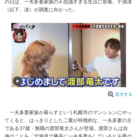
の日は、一夫多妻家族の不思議すぎる生活に密着。ナ酒渚
（以下、渚）が調査に向かった。
拡大する
一夫多妻家族が暮らすという札幌市のマンションにやっ
てくると、はっきりとした二重が特徴的な、一夫多妻の主
である37歳・無職の渡部竜太さんが登場。渡部さんは自
身のことを「北海道で勝手に一夫多妻をしているヒモ男の