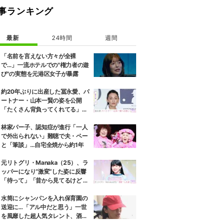
事ランキング
最新
24時間
週間
「名前を言えない方々が全裸
で…」一流ホテルでの"権力者の遊
び"の実態を元港区女子が暴露
約20年ぶりに出産した冨永愛、パ
ートナー・山本一賢の姿を公開
「たくさん背負ってくれてる」感
謝の思いをつづる
林家パー子、認知症が進行「一人
で外出られない」難聴で夫・ペー
と「筆談」…自宅全焼から約1年
元リトグリ・Manaka（25）、ラ
ッパーになり“激変”した姿に反響
「待って」「昔から見てるけど 最
近ずっと可愛くなってる」
水筒にシャンパンを入れ保育園の
送迎に…「アル中だと思う」一世
を風靡した超人気タレント、酒漬