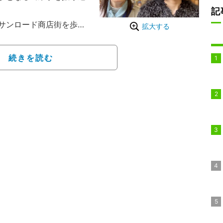
記
サンロード商店街を歩く
拡大する
まま普通に買い物できる
ない？」と、意外とバレない
続きを読む
りで人生で初めてスカウ
だったそうで、あのちゃ
と驚く。