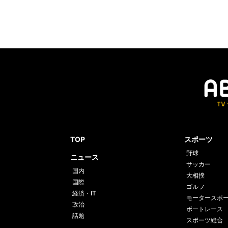
TOP
スポーツ
野球
ニュース
サッカー
国内
大相撲
国際
ゴルフ
経済・IT
モータースポ
政治
ボートレース
話題
スポーツ総合