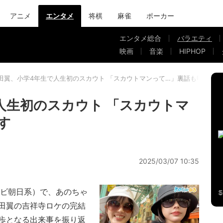
アニメ
エンタメ
将棋
麻雀
ポーカー
エンタメ総合
バラエティ
映画
音楽
HIPHOP
田翼、小学4年生で人生初のスカウト 「スカウトマンって…」裏話も明かす
人生初のスカウト 「スカウトマ
す
2025/03/07 10:35
ビ朝日系）で、あのちゃ
田翼の吉祥寺ロケの完結
歩となる出来事を振り返