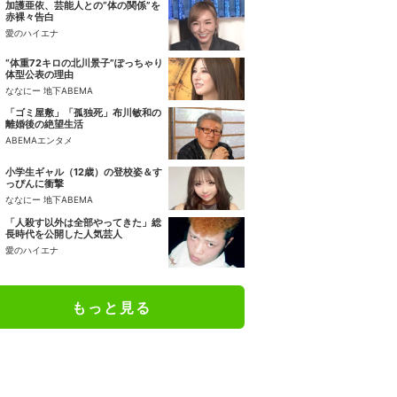
加護亜依、芸能人との“体の関係”を
赤裸々告白
愛のハイエナ
“体重72キロの北川景子”ぽっちゃり
体型公表の理由
ななにー 地下ABEMA
「ゴミ屋敷」「孤独死」布川敏和の
離婚後の絶望生活
ABEMAエンタメ
小学生ギャル（12歳）の登校姿＆す
っぴんに衝撃
ななにー 地下ABEMA
「人殺す以外は全部やってきた」総
長時代を公開した人気芸人
愛のハイエナ
もっと見る