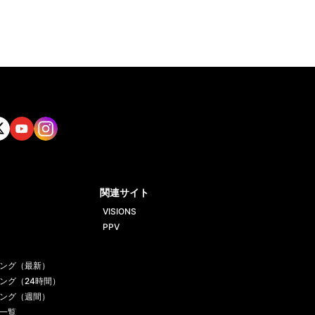
tt
Yout
Insta
ube
gram
関連サイト
VISIONS
PPV
ング（最新）
ング（24時間）
ング（週間）
一覧