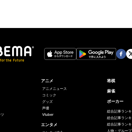
Face
Twi
book
er
アニメ
将棋
アニメニュース
麻雀
コミック
ポーカー
グッズ
声優
総合記事ランキ
ーツ
Vtuber
総合記事ランキ
エンタメ
総合記事ランキ
人物・グループ