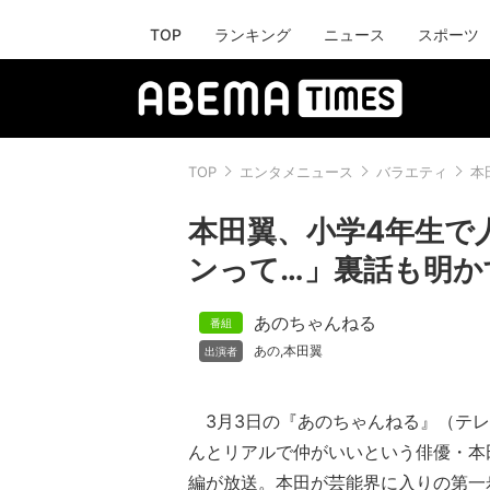
TOP
ランキング
ニュース
スポーツ
TOP
エンタメニュース
バラエティ
本
本田翼、小学4年生で
ンって…」裏話も明か
あのちゃんねる
あの
本田翼
,
3月3日の『あのちゃんねる』（テレ
んとリアルで仲がいいという俳優・本
編が放送。本田が芸能界に入りの第一