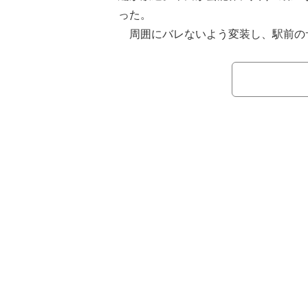
った。
周囲にバレないよう変装し、駅前の
2人。スマホで撮影しながら、「この
かも」「駆け出しYouTuberっぽく
ことに余裕を見せる。
そんな中、本田が「私さ、ここの通
トされた」と告白。当時、小学4年生
んは「4年生でスカウトされたの!?」