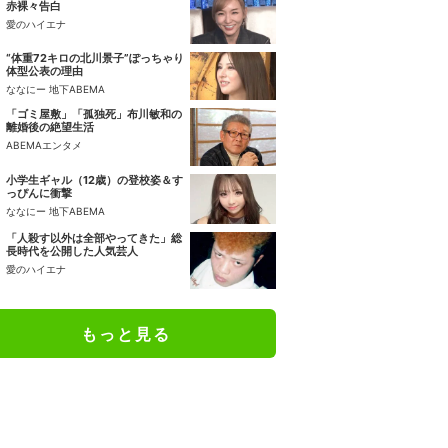
赤裸々告白
愛のハイエナ
“体重72キロの北川景子”ぽっちゃり
体型公表の理由
ななにー 地下ABEMA
「ゴミ屋敷」「孤独死」布川敏和の
離婚後の絶望生活
ABEMAエンタメ
小学生ギャル（12歳）の登校姿＆す
っぴんに衝撃
ななにー 地下ABEMA
「人殺す以外は全部やってきた」総
長時代を公開した人気芸人
愛のハイエナ
もっと見る