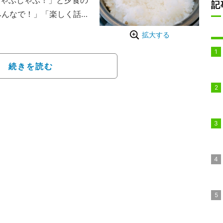
しゃぶしゃぶ！」と夕食の
記
のみんなで！」「楽しく話し
した具材の写真とともに
拡大する
新米を13合炊きまし
続きを読む
追加で麻婆豆腐も！」と
たブログでは「大家族し
写真で公開し「お腹いっ
を締めくくった。