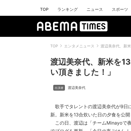
TOP
ランキング
ニュース
スポーツ
TOP
エンタメニュース
渡辺美奈代、新米
渡辺美奈代、新米を1
い頂きました！」
渡辺美奈代
歌手でタレントの渡辺美奈代が9日
新。新米を13合炊いた日の夕食を公開
この日、渡辺は「チームMinayoで