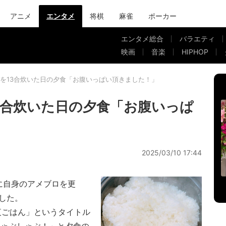
アニメ
エンタメ
将棋
麻雀
ポーカー
エンタメ総合
バラエティ
映画
音楽
HIPHOP
を13合炊いた日の夕食「お腹いっぱい頂きました！」
3合炊いた日の夕食「お腹いっぱ
2025/03/10 17:44
に自身のアメブロを更
した。
夜ごはん」というタイトル