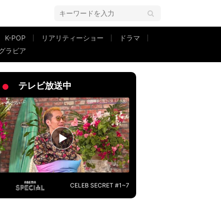
K-POP
リアリティーショー
ドラマ
グラビア
テレビ放送中
CELEB SECRET #1~7