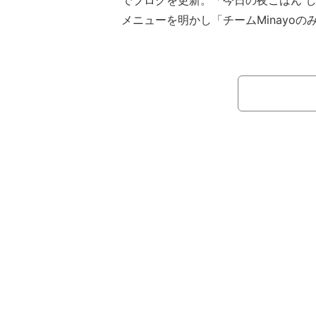
でブログを更新。「今日の夜ごはん 
メニューを明かし「チームMinayo
ながら、美味しく頂きました」と用意
つづった。
続けて更新したブログでは「ごはんは
た！」と報告し「昨日好評だったので
他のメニューも紹介。その後に更新し
ゃぶしゃぶ食事会！」と食事の様子を
ぱい頂きました！」とつづり、ブログ