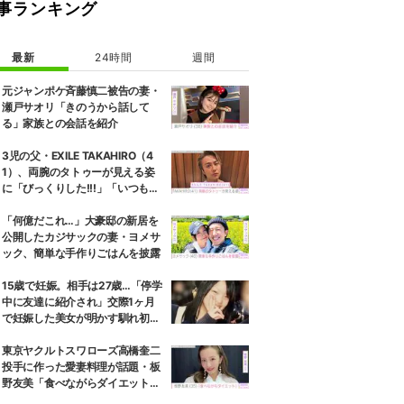
事ランキング
最新
24時間
週間
元ジャンポケ斉藤慎二被告の妻・
瀬戸サオリ「きのうから話して
る」家族との会話を紹介
3児の父・EXILE TAKAHIRO（4
1）、両腕のタトゥーが見える姿
に「びっくりした!!!」「いつもと
また違ったTAKAHIROさん」など
の反響
「何億だこれ…」大豪邸の新居を
公開したカジサックの妻・ヨメサ
ック、簡単な手作りごはんを披露
15歳で妊娠。相手は27歳…「停学
中に友達に紹介され」交際1ヶ月
で妊娠した美女が明かす馴れ初め
に「だいぶ危ねーよ！」小森純も
絶句
東京ヤクルトスワローズ高橋奎二
投手に作った愛妻料理が話題・板
野友美「食べながらダイエット」
罪悪感ない“友飯”を紹介