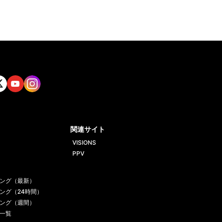
tt
Yout
Insta
ube
gram
関連サイト
VISIONS
PPV
ング（最新）
ング（24時間）
ング（週間）
一覧