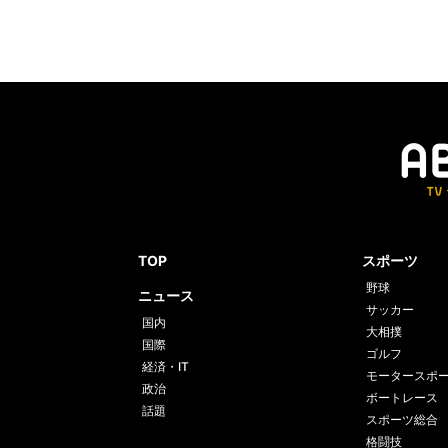
TOP
スポーツ
野球
ニュース
サッカー
国内
大相撲
国際
ゴルフ
経済・IT
モータースポ
政治
ボートレース
話題
スポーツ総合
格闘技