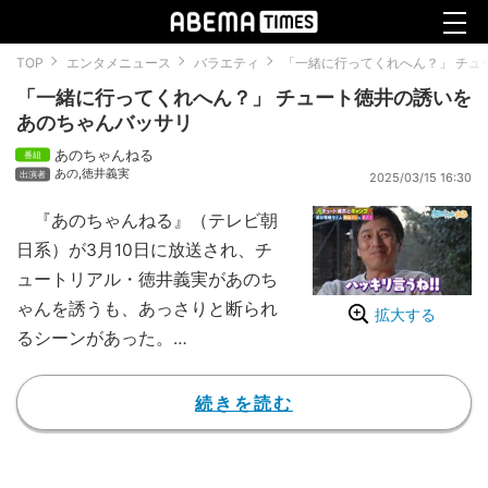
TOP
エンタメニュース
バラエティ
「一緒に行ってくれへん？」 チュ
「一緒に行ってくれへん？」 チュート徳井の誘いを
あのちゃんバッサリ
あのちゃんねる
あの
,
徳井義実
2025/03/15 16:30
『あのちゃんねる』（テレビ朝
日系）が3月10日に放送され、チ
ュートリアル・徳井義実があのち
ゃんを誘うも、あっさりと断られ
拡大する
るシーンがあった。
今回は、友達が少ないあのちゃ
んを危惧した番組が、おせっかい
続きを読む
で友達候補の人を紹介。徳井の趣
味のキャンプを通じて、タープを
立てたり、薪割りをしたり、徳井