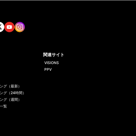
tt
Yout
Insta
ube
gram
関連サイト
VISIONS
PPV
ング（最新）
ング（24時間）
ング（週間）
一覧