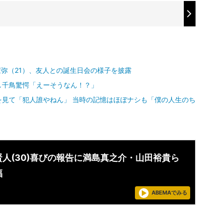
茉弥（21）、友人との誕生日会の様子を披露
し千鳥驚愕「えーそうなん！？」
を見て「犯人誰やねん」 当時の記憶はほぼナシも「僕の人生のち
賢人(30)喜びの報告に満島真之介・山田裕貴ら
福
ABEMAでみる