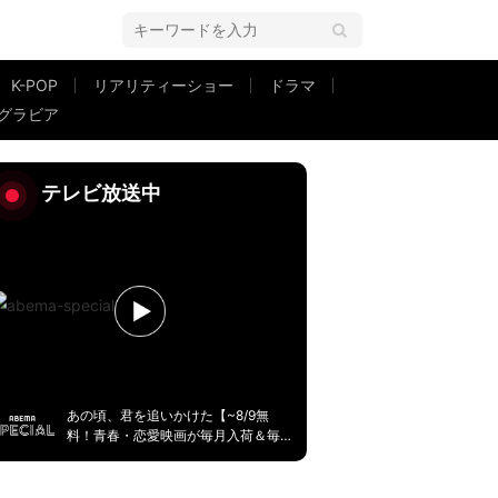
K-POP
リアリティーショー
ドラマ
グラビア
福相次ぐ
テレビ放送中
あの頃、君を追いかけた【~8/9無
料！青春・恋愛映画が毎月入荷＆毎
週無料】