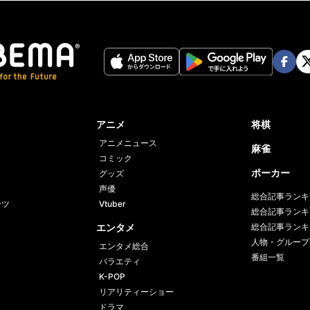
Face
Twi
book
er
アニメ
将棋
アニメニュース
麻雀
コミック
ポーカー
グッズ
声優
総合記事ランキ
ーツ
Vtuber
総合記事ランキ
エンタメ
総合記事ランキ
人物・グループ
エンタメ総合
番組一覧
バラエティ
K-POP
リアリティーショー
ドラマ