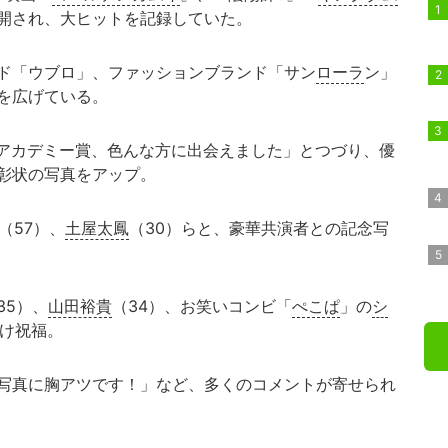
開され、大ヒットを記録していた。
ド「ウブロ」、ファッションブランド「サン
ローラ
ン」
を広げている。
本アカデミー賞、色んな方に出会えました」とつづり、優
彰状の写真をアップ。
（57）、
土屋太鳳
（30）らと、豪華共演者との記念写
35）、
山田裕貴
（34）、お笑いコンビ「
ぺこぱ
」の
シ
つけ祝福。
写真に胸アツです！」など、多くのコメントが寄せられ