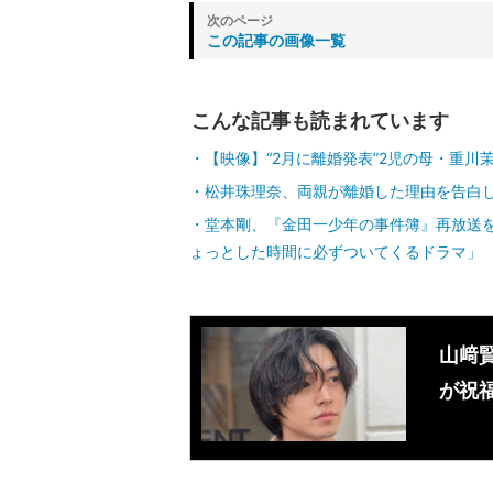
この記事の画像一覧
こんな記事も読まれています
【映像】“2月に離婚発表”2児の母・重川
松井珠理奈、両親が離婚した理由を告白
堂本剛、『金田一少年の事件簿』再放送
ょっとした時間に必ずついてくるドラマ」
山﨑
が祝