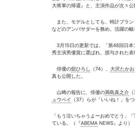
大将軍の帰還』と、主演作品が次々公
また、モデルとしても、時計ブラン
などのアンバサダーを務め、活躍の幅
3月15日の更新では、「第48回日
秀主演男優賞に選ばれ、授与された表
俳優の
舘ひろし
（74）、
大沢たかお
真も公開した。
山﨑の報告に、俳優の
満島真之介
（
ュウペイ
（37）らが「いいね！」を
「もう泣いちゃうよーおめでとう」「
ている。（『
ABEMA
NEWS』より）