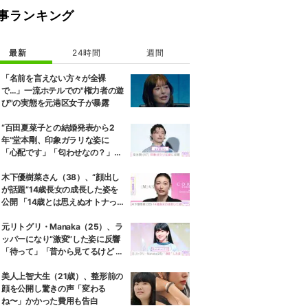
事ランキング
最新
24時間
週間
「名前を言えない方々が全裸
で…」一流ホテルでの"権力者の遊
び"の実態を元港区女子が暴露
“百田夏菜子との結婚発表から2
年”堂本剛、印象ガラリな姿に
「心配です」「匂わせなの？」な
どさまざまな声
木下優樹菜さん（38）、“顔出し
が話題”14歳長女の成長した姿を
公開 「14歳とは思えぬオトナっぽ
さ」「優樹菜ちゃんにそっくりす
ぎる」など反響
元リトグリ・Manaka（25）、ラ
ッパーになり“激変”した姿に反響
「待って」「昔から見てるけど 最
近ずっと可愛くなってる」
美人上智大生（21歳）、整形前の
顔を公開し驚きの声「変わる
ね〜」かかった費用も告白