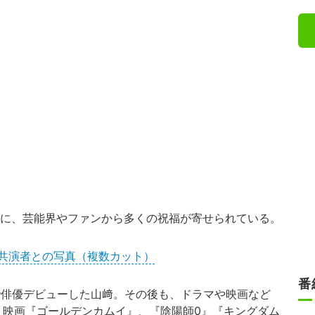
に、芸能界やファンから多くの祝福が寄せられている。
共演者との写真（複数カット）
番
で俳優デビューした山﨑。その後も、ドラマや映画など
、映画『
ゴールデンカムイ
』、『陰陽師0』『
キングダム