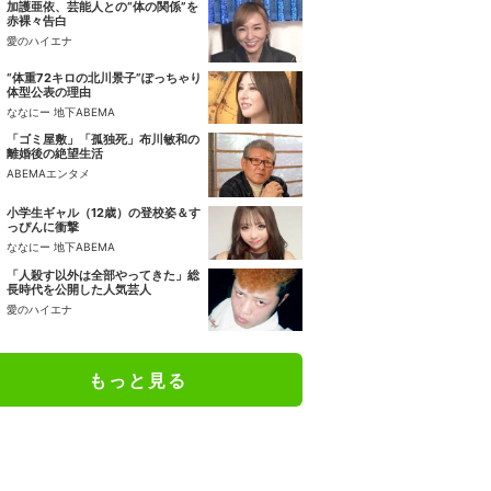
加護亜依、芸能人との“体の関係”を
赤裸々告白
愛のハイエナ
“体重72キロの北川景子”ぽっちゃり
体型公表の理由
ななにー 地下ABEMA
「ゴミ屋敷」「孤独死」布川敏和の
離婚後の絶望生活
ABEMAエンタメ
小学生ギャル（12歳）の登校姿＆す
っぴんに衝撃
ななにー 地下ABEMA
「人殺す以外は全部やってきた」総
長時代を公開した人気芸人
愛のハイエナ
もっと見る