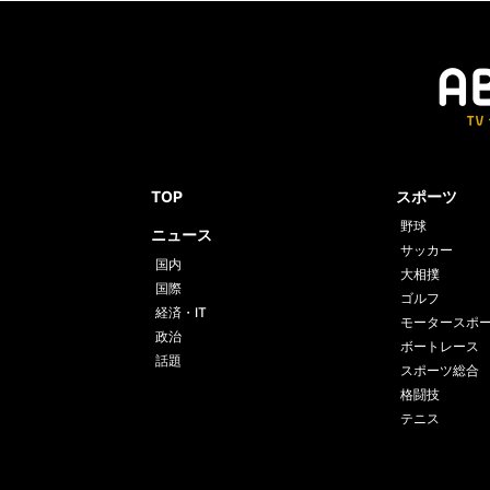
TOP
スポーツ
野球
ニュース
サッカー
国内
大相撲
国際
ゴルフ
経済・IT
モータースポ
政治
ボートレース
話題
スポーツ総合
格闘技
テニス