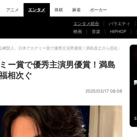
アニメ
エンタメ
将棋
麻雀
ポーカー
エンタメ総合
バラエティ
映画
音楽
HIPHOP
山﨑賢人、日本アカデミー賞で優秀主演男優賞！満島真之介ら芸能人から祝
ミー賞で優秀主演男優賞！満島
福相次ぐ
2025/03/17 08:08