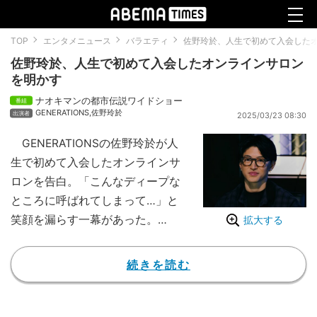
TOP
エンタメニュース
バラエティ
佐野玲於、人生で初めて入会した
佐野玲於、人生で初めて入会したオンラインサロン
を明かす
ナオキマンの都市伝説ワイドショー
GENERATIONS
,
佐野玲於
2025/03/23 08:30
GENERATIONSの佐野玲於が人
生で初めて入会したオンラインサ
ロンを告白。「こんなディープな
ところに呼ばれてしまって…」と
笑顔を漏らす一幕があった。
拡大する
ABEMAにて、都市伝説系YouTu
ber・Naokimanの実験的番組
続きを読む
『ナオキマンの都市伝説ワイドシ
ョー』がスタート。毎回とんでも
なくワクワクするゲストをスタジ