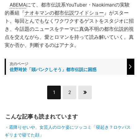
ABEMA
にて、都市伝説系YouTuber・Naokimanの実験
的番組『
ナオキマンの都市伝説ワイドショー
』がスター
ト。毎回とんでもなくワクワクするゲストをスタジオに招
き、今話題のニュースをテーマに真偽不明の都市伝説的視
点を交えながら、愛とロマンを持って読み解いていく。真
実か否か、判断するのはアナタ。
佐野玲於「頭パンクしそう」都市伝説に困惑
1
2
こんな記事も読まれています
霜降りせいや、女芸人のロケ姿にツッコミ「寝起き？ロケバス
ギリまで寝てた顔」