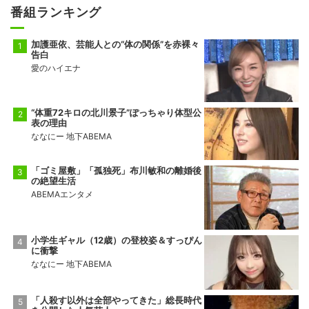
番組ランキング
加護亜依、芸能人との“体の関係”を赤裸々
告白
愛のハイエナ
“体重72キロの北川景子”ぽっちゃり体型公
表の理由
ななにー 地下ABEMA
「ゴミ屋敷」「孤独死」布川敏和の離婚後
の絶望生活
ABEMAエンタメ
小学生ギャル（12歳）の登校姿＆すっぴん
に衝撃
ななにー 地下ABEMA
「人殺す以外は全部やってきた」総長時代