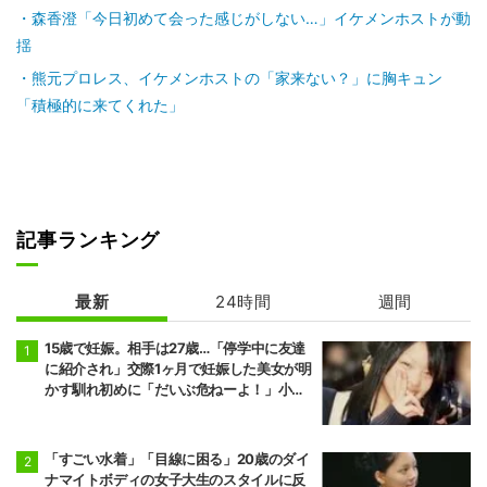
森香澄「今日初めて会った感じがしない…」イケメンホストが動
揺
熊元プロレス、イケメンホストの「家来ない？」に胸キュン
「積極的に来てくれた」
記事ランキング
最新
24時間
週間
15歳で妊娠。相手は27歳…「停学中に友達
に紹介され」交際1ヶ月で妊娠した美女が明
かす馴れ初めに「だいぶ危ねーよ！」小森
純も絶句
「すごい水着」「目線に困る」20歳のダイ
ナマイトボディの女子大生のスタイルに反