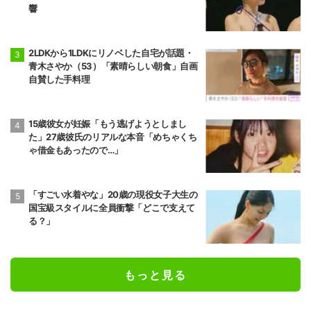
響
2LDKから1LDKにリノベした自宅が話題・
青木さやか（53）「素晴らしい朝食」自画
自賛した手料理
15歳彼女が妊娠「もう逃げようとしまし
た」27歳彼氏のリアルな本音「めちゃくち
ゃ借金もあったので…」
「すごい水着やな」20歳の現役女子大生の
国宝級スタイルに全員衝撃「どこで支えて
る？」
もっと見る