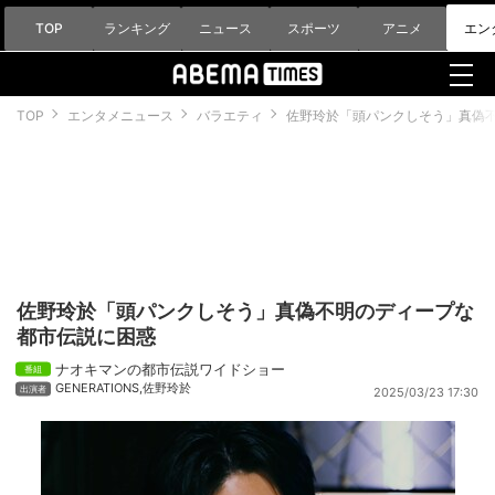
TOP
ランキング
ニュース
スポーツ
アニメ
エン
TOP
エンタメニュース
バラエティ
佐野玲於「頭パンクしそう」真偽
佐野玲於「頭パンクしそう」真偽不明のディープな
都市伝説に困惑
ナオキマンの都市伝説ワイドショー
GENERATIONS
,
佐野玲於
2025/03/23 17:30