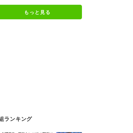
病院をめぐってきた状況が10年続
いた」“ゆらぎ世代”の本音と社会
もっと見る
の支え方
組ランキング