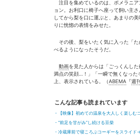
注目を集めているのは、ポメラニア
ョン。お利口に椅子へ座って飼い主さ
してから梨を口に運ぶと、あまりの美
りに恍惚の表情をみせた。
その後、梨をいたく気に入った「た
べるようになったそうだ。
動画
を見た人からは「ごっくんした
満点の笑顔…！」「一瞬で無くなった
上、表示されている。（
ABEMA
『
週刊
こんな記事も読まれています
【映像】初めての温泉を大人しく楽しむ
“前足を甘がみ”し続ける豆柴
冷蔵庫前で寝ころぶコーギーをスライド