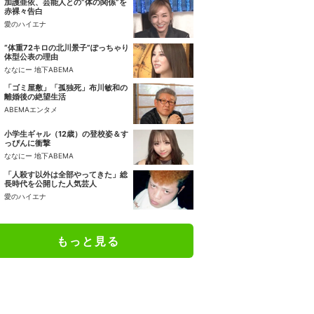
加護亜依、芸能人との“体の関係”を
赤裸々告白
愛のハイエナ
“体重72キロの北川景子”ぽっちゃり
体型公表の理由
ななにー 地下ABEMA
「ゴミ屋敷」「孤独死」布川敏和の
離婚後の絶望生活
ABEMAエンタメ
小学生ギャル（12歳）の登校姿＆す
っぴんに衝撃
ななにー 地下ABEMA
「人殺す以外は全部やってきた」総
長時代を公開した人気芸人
愛のハイエナ
もっと見る