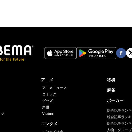
Face
Twi
book
er
アニメ
将棋
アニメニュース
麻雀
コミック
ポーカー
グッズ
声優
総合記事ランキ
ーツ
Vtuber
総合記事ランキ
エンタメ
総合記事ランキ
人物・グループ
エンタメ総合