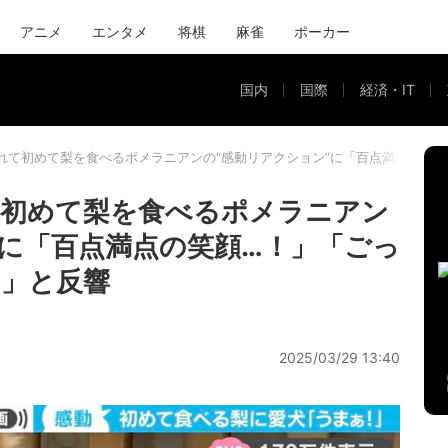
アニメ
エンタメ
将棋
麻雀
ポーカー
国内
国際
経済・IT
れて初めて梨を食べるポメラニアンの“感動リアクション”に「百点満点の笑
て初めて梨を食べるポメラニアン
”に「百点満点の笑顔…！」「ごっ
」と反響
2025/03/29 13:40