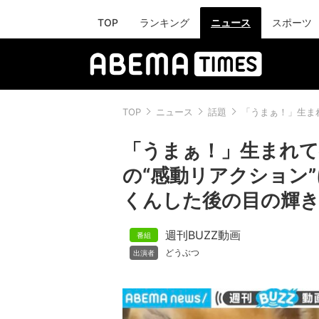
TOP
ランキング
ニュース
スポーツ
TOP
ニュース
話題
「うまぁ！」生ま
「うまぁ！」生まれ
の“感動リアクション
くんした後の目の輝き
週刊BUZZ動画
どうぶつ