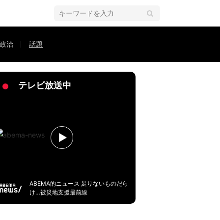
政治
話題
顔…！」「ごっくんした後の目の輝き」と反響
テレビ放送中
ABEMA的ニュース 足りないものだら
け…被災地支援最前線