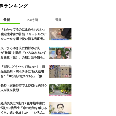
事ランキング
最新
24時間
週間
「わかってるのに止められない」
強迫性障害の苦悩…1リットルのア
ルコールを週で使い切る当事者
「生きてるのが辛いと思うことも
ある」
夫・ひろゆき氏に西村ゆか氏
が“離婚”を提示 「ひろゆき＆いず
み新党（仮）」の届け出を知らさ
れず激怒「信頼関係が保てない状
態で夫婦を続けるのは無理」
「8階にどうやって描いた？」日
光鬼怒川・廃ホテルに“巨大落書
き” 「10分あればいける」「無許
可で描かれた可能性」現役アーテ
ィストらが見解
長野・安曇野市で土砂崩れ 約390
人が孤立状態
経済損失は3兆円？更年期障害に
悩む50代男性「命の危険を感じる
くらい追い込まれた」「いろんな