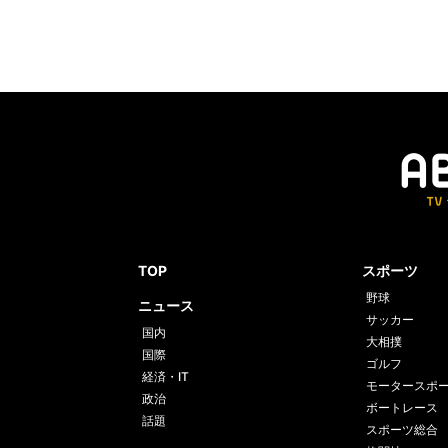
TOP
スポーツ
野球
ニュース
サッカー
国内
大相撲
国際
ゴルフ
経済・IT
モータースポ
政治
ボートレース
話題
スポーツ総合