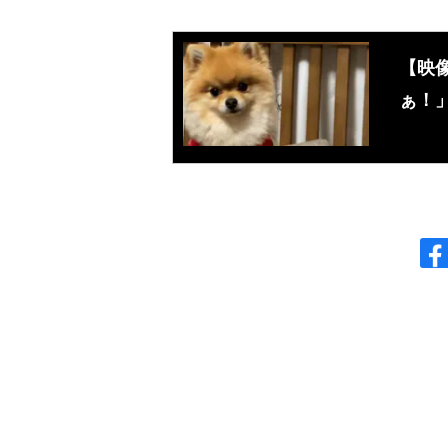
【映
ぁ！