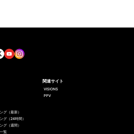
tt
Yout
Insta
ube
gram
関連サイト
VISIONS
PPV
ング（最新）
ング（24時間）
ング（週間）
一覧