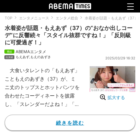
TOP
エンタメニュース
エンタメ総合
水着姿が話題・もえあず（37）
水着姿が話題・もえあず（37）の“おなか出しコー
デ”に反響続々「スタイル抜群ですね！」「反則級
に可愛過ぎ！」
ABEMAエンタメ
もえあず
,
もえのあずき
2025/03/29 16:32
大食いタレントの「もえあず」
こともえのあずき（37）が、ミ
ニ丈のトップスとホットパンツを
合わせたコーディネートを披露
拡大する
し、「スレンダーだよね！」「出
るとこ出てる！」など、さまざま
な反響が寄せられている。
続きを読む
バラエティー番組や自身のYou
Tubeチャンネルで、大食いをし