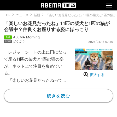
TOP
ニュース
話題
「楽しいお花見だったね」11匹の柴犬と1匹の猫
「楽しいお花見だったね」11匹の柴犬と1匹の猫が
会議中？仲良くお座りする姿にほっこり
ABEMA Morning
どうぶつ
2025/04/16 07:50
レジャーシートの上に円になっ
て座る11匹の柴犬と1匹の猫の姿
が、ネット上で注目を集めてい
る。
拡大する
「楽しいお花見だったねって会
議している柴ニャンたち」という
コメントとともに投稿された動画
続きを読む
には、仲良くお座りしている11匹
の柴犬と1匹の猫が映っている。
11匹の柴犬のうち、桜のスタイ