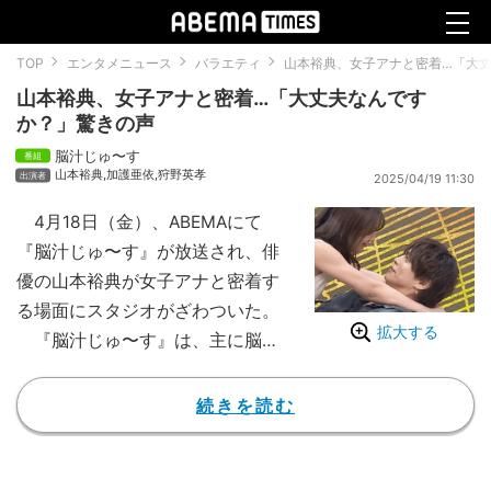
TOP
エンタメニュース
バラエティ
山本裕典、女子アナと密着…「大
山本裕典、女子アナと密着…「大丈夫なんです
か？」驚きの声
脳汁じゅ〜す
山本裕典
,
加護亜依
,
狩野英孝
2025/04/19 11:30
4月18日（金）、ABEMAにて
『脳汁じゅ〜す』が放送され、俳
優の山本裕典が女子アナと密着す
る場面にスタジオがざわついた。
拡大する
『脳汁じゅ〜す』は、主に脳内
で分泌され一種の快感をもたらす
神経伝達物質の俗称である“脳
続きを読む
汁”を追い求め、出演者がさまざ
まなことに挑戦していくアドレナ
リン追求バラエティ。番組MCに