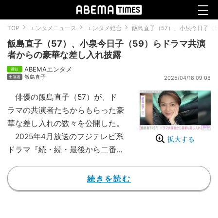
TOP
エンタメニュース
エンタメ総合
飯島直子（57）、小泉今日子（
飯島直子（57）、小泉今日子（59）らドラマ共演
者からの豪華な差し入れ披露
ABEMAエンタメ
飯島直子
2025/04/18 09:08
俳優の飯島直子（57）が、ド
ラマの共演者たちからもらった豪
華な差し入れの数々を公開した。
2025年4月放送のフジテレビ系
拡大する
ドラマ『続・続・最後から二番目
の恋』に出演している飯島は、ド
ラマ放送前となる3月14日、Insta
続きを読む
gramを更新。俳優の小泉今日子
（59）から送られたお弁当の写
真をアップし、意気込みを明かし