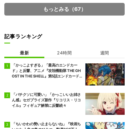
もっとみる（67）
記事ランキング
葬送のフリーレ
ダーウィン事変
ン 2期
最新
24時間
週間
「かっこよすぎる」「最高のエンドカー
ド」と反響、アニメ『攻殻機動隊 THE GH
OST IN THE SHELL』第5話エンドカード公
開
「バチクソに可愛い」「かっこいいお姉さ
ん感」セガプライズ新作『リコリス・リコ
イル』フィギュア解禁に反響続々
「ちいかわの勢い止まらないね」『映画ち