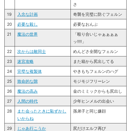
さ
19
入念な計画
奇襲を完璧に防ぐフェルン
20
必要な殺し
必要なおんぶ
21
魔法の世界
「殴り合いじゃぁぁぁぁ
ッ!!!!」
22
次からは敵同士
めんどさ全開なフェルン
23
迷宮攻略
また箱から尻出してる
24
完璧な複製体
やきもちフェルンのハグ
25
致命的な隙
モジモジフリーレン
26
魔法の高み
金のミミックからも尻出し
27
人間の時代
少年ヒンメルの出会い
28
また会ったときに恥ずかし
孫弟子と同じ嫌顔
いからね
29
じゃあ行こうか
尻だけエルフ再び