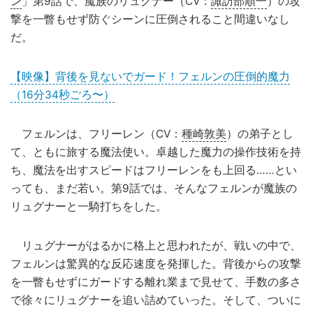
ン
」第9話で、魔族のリュグナー（CV：
諏訪部順一
）の攻
撃を一瞥もせず防ぐシーンに圧倒されること間違いなし
だ。
【映像】背後を見ないでガード！フェルンの圧倒的魔力
（16分34秒ごろ〜）
フェルンは、フリーレン（CV：
種崎敦美
）の弟子とし
て、ともに旅する魔法使い。卓越した魔力の操作技術を持
ち、魔法を出すスピードはフリーレンをも上回る……とい
っても、まだ若い。第9話では、そんなフェルンが魔族の
リュグナーと一騎打ちをした。
リュグナーがはるかに格上と思われたが、戦いの中で、
フェルンは驚異的な反応速度を発揮した。背後からの攻撃
を一瞥もせずにガードする離れ業まで見せて、手数の多さ
で徐々にリュグナーを追い詰めていった。そして、ついに