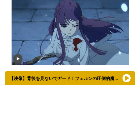
【映像】背後を見ないでガード！フェルンの圧倒的魔力（16分34秒ごろ〜）