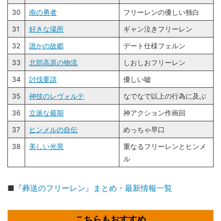
30
南の勇者
フリーレンの優しい独白
31
好きな場所
ギャン泣きフリーレン
32
誰かの故郷
デート仕様フェルン
33
北部高原の物流
しおしおフリーレン
34
討伐要請
優しい嘘
35
神技のレヴォルテ
なでなで以上の行為に及ぶ
36
立派な最期
神アクション作画回
37
ヒンメルの自伝
めっちゃ早口
38
美しい光景
重なるフリーレンとヒンメ
ル
■
『葬送のフリーレン』まとめ・最新情報一覧