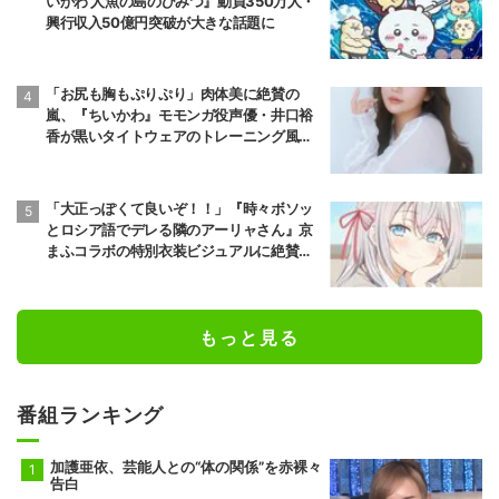
いかわ 人魚の島のひみつ』動員350万人・
興行収入50億円突破が大きな話題に
「お尻も胸もぷりぷり」肉体美に絶賛の
嵐、『ちいかわ』モモンガ役声優・井口裕
香が黒いタイトウェアのトレーニング風景
公開
「大正っぽくて良いぞ！！」『時々ボソッ
とロシア語でデレる隣のアーリャさん』京
まふコラボの特別衣装ビジュアルに絶賛の
声
もっと見る
番組ランキング
加護亜依、芸能人との“体の関係”を赤裸々
告白