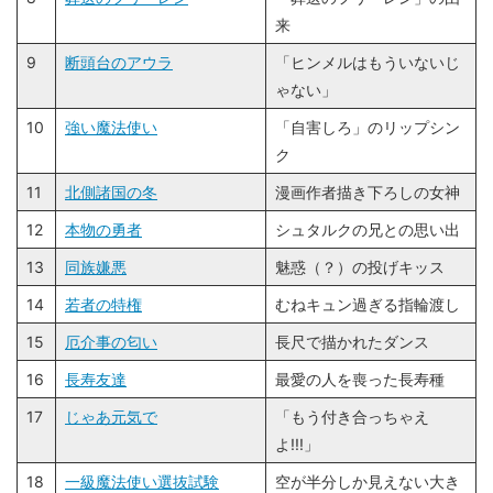
来
9
断頭台のアウラ
「ヒンメルはもういないじ
ゃない」
10
強い魔法使い
「自害しろ」のリップシン
ク
11
北側諸国の冬
漫画作者描き下ろしの女神
12
本物の勇者
シュタルクの兄との思い出
13
同族嫌悪
魅惑（？）の投げキッス
14
若者の特権
むねキュン過ぎる指輪渡し
15
厄介事の匂い
長尺で描かれたダンス
16
長寿友達
最愛の人を喪った長寿種
17
じゃあ元気で
「もう付き合っちゃえ
よ!!!」
18
一級魔法使い選抜試験
空が半分しか見えない大き