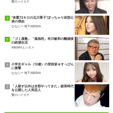
愛のハイエナ
“体重72キロの北川景子”ぽっちゃり体型公
表の理由
ななにー 地下ABEMA
「ゴミ屋敷」「孤独死」布川敏和の離婚後
の絶望生活
ABEMAエンタメ
小学生ギャル（12歳）の登校姿＆すっぴん
に衝撃
ななにー 地下ABEMA
「人殺す以外は全部やってきた」総長時代
を公開した人気芸人
愛のハイエナ