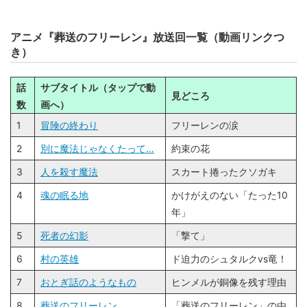
アニメ『葬送のフリーレン』放送回一覧（動画リンクつ
き）
話
サブタイトル（タップで動
見どころ
数
画へ）
1
冒険の終わり
フリーレンの涙
2
別に魔法じゃなくたって…
約束の花
3
人を殺す魔法
スカート捲ったクソガキ
4
魂の眠る地
かけがえのない「たった10
年」
5
死者の幻影
「撃て」
6
村の英雄
ド迫力のシュタルクvs竜！
7
おとぎ話のようなもの
ヒンメルが銅像を残す理由
8
葬送のフリーレン
「葬送のフリーレン」の由