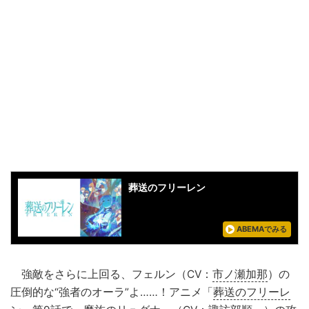
葬送のフリーレン
ABEMAでみる
強敵をさらに上回る、フェルン（CV：
市ノ瀬加那
）の
圧倒的な“強者のオーラ”よ……！アニメ「
葬送のフリーレ