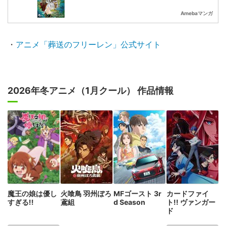
Amebaマンガ
・
アニメ「葬送のフリーレン」公式サイト
2026年冬アニメ（1月クール） 作品情報
魔王の娘は優し
火喰鳥 羽州ぼろ
MFゴースト 3r
カードファイ
すぎる!!
鳶組
d Season
ト!! ヴァンガー
ド