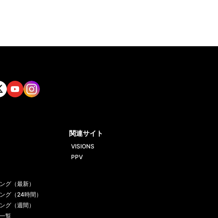
tt
Yout
Insta
ube
gram
関連サイト
VISIONS
PPV
ング（最新）
ング（24時間）
ング（週間）
一覧