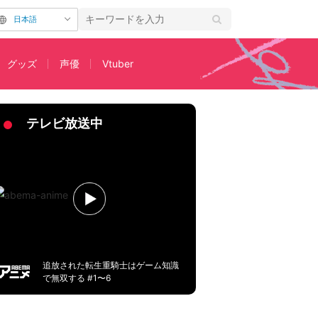
日本語
グッズ
声優
Vtuber
！
2ページ目
テレビ放送中
追放された転生重騎士はゲーム知識
で無双する #1〜6