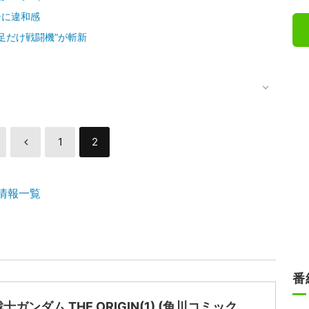
チに違和感
足だけ戦闘機”が斬新
1
2
情報一覧
番
士ガンダム THE ORIGIN(1) (角川コミック