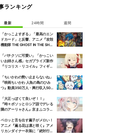
事ランキング
最新
24時間
週間
「かっこよすぎる」「最高のエン
ドカード」と反響、アニメ『攻殻
機動隊 THE GHOST IN THE SHEL
L』第5話エンドカード公開
「バチクソに可愛い」「かっこい
いお姉さん感」セガプライズ新作
『リコリス・リコイル』フィギュ
ア解禁に反響続々
「ちいかわの勢い止まらないね」
『映画ちいかわ 人魚の島のひみ
つ』動員350万人・興行収入50億
円突破が大きな話題に
「大正っぽくて良いぞ！！」
『時々ボソッとロシア語でデレる
隣のアーリャさん』京まふコラボ
の特別衣装ビジュアルに絶賛の声
ペロッと舌を出す薫子がメロい！
アニメ『薫る花は凛と咲く』アメ
リカンダイナー衣装に「絶対行き