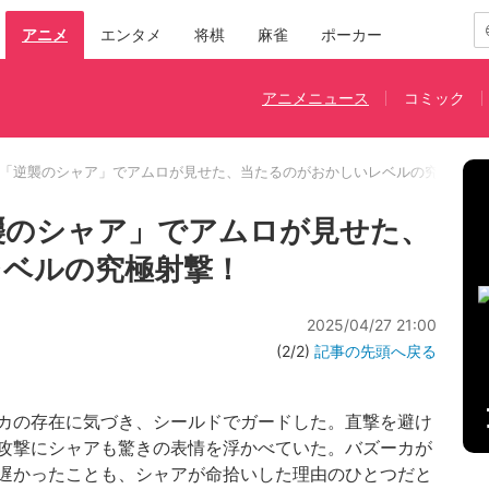
アニメ
エンタメ
将棋
麻雀
ポーカー
アニメニュース
コミック
…「逆襲のシャア」でアムロが見せた、当たるのがおかしいレベルの究極射撃
襲のシャア」でアムロが見せた、
レベルの究極射撃！
2025/04/27 21:00
(2/2)
記事の先頭へ戻る
カの存在に気づき、シールドでガードした。直撃を避け
攻撃にシャアも驚きの表情を浮かべていた。バズーカが
遅かったことも、シャアが命拾いした理由のひとつだと