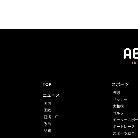
TOP
スポーツ
野球
ニュース
サッカー
国内
大相撲
国際
ゴルフ
経済・IT
モータースポ
政治
ボートレース
話題
スポーツ総合