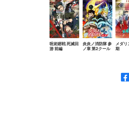
呪術廻戦 死滅回
炎炎ノ消防隊 参
メダリ
游 前編
ノ章 第2クール
期