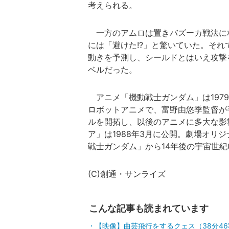
考えられる。
一方のアムロは置きバズーカ戦法に
には「避けた!?」と驚いていた。そ
動きを予測し、シールドとはいえ攻撃
ベルだった。
アニメ「機動戦士
ガンダム
」は19
ロボットアニメで、富野由悠季監督が
ルを開拓し、以後のアニメに多大な影
ア」は1988年3月に公開。劇場オリ
戦士ガンダム」から14年後の宇宙世紀
(C)創通・サンライズ
こんな記事も読まれています
【映像】曲芸飛行をするクェス（38分4