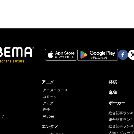
Face
Twi
book
er
アニメ
将棋
アニメニュース
麻雀
コミック
ポーカー
グッズ
声優
総合記事ランキ
ーツ
Vtuber
総合記事ランキ
エンタメ
総合記事ランキ
人物・グループ