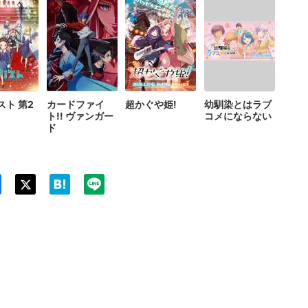
スト 第2
カードファイ
超かぐや姫!
幼馴染とはラブ
ト!! ヴァンガー
コメにならない
ド
Twit
ter