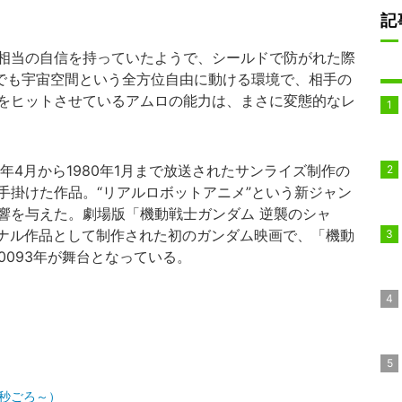
記
相当の自信を持っていたようで、シールドで防がれた際
れでも宇宙空間という全方位自由に動ける環境で、相手の
をヒットさせているアムロの能力は、まさに変態的なレ
79年4月から1980年1月まで放送されたサンライズ制作の
手掛けた作品。“リアルロボットアニメ”という新ジャン
響を与えた。劇場版「機動戦士ガンダム 逆襲のシャ
ジナル作品として制作された初のガンダム映画で、「機動
0093年が舞台となっている。
6秒ごろ～）