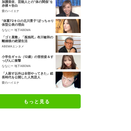
加護亜依、芸能人との“体の関係”を
赤裸々告白
愛のハイエナ
“体重72キロの北川景子”ぽっちゃり
体型公表の理由
ななにー 地下ABEMA
「ゴミ屋敷」「孤独死」布川敏和の
離婚後の絶望生活
ABEMAエンタメ
小学生ギャル（12歳）の登校姿＆す
っぴんに衝撃
ななにー 地下ABEMA
「人殺す以外は全部やってきた」総
長時代を公開した人気芸人
愛のハイエナ
もっと見る