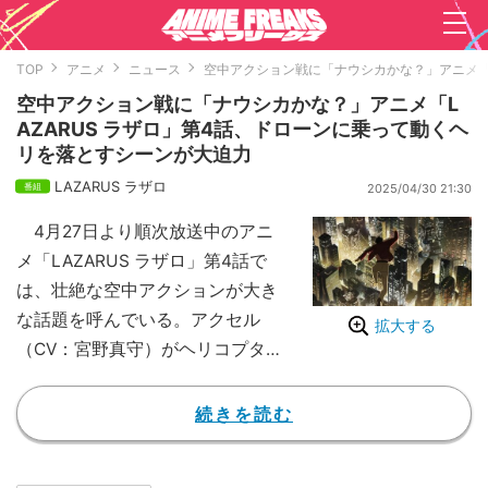
TOP
アニメ
ニュース
空中アクション戦に「ナウシカかな？」アニメ「L
空中アクション戦に「ナウシカかな？」アニメ「L
AZARUS ラザロ」第4話、ドローンに乗って動くヘ
リを落とすシーンが大迫力
LAZARUS ラザロ
2025/04/30 21:30
4月27日より順次放送中のアニ
メ「LAZARUS ラザロ」第4話で
は、壮絶な空中アクションが大き
な話題を呼んでいる。アクセル
拡大する
（CV：宮野真守）がヘリコプタ
ーから落下してドローンに着地、
そこから撃墜を成功させてしまう
続きを読む
というスリリングな展開に、SNS
ではアニメ映画「風の谷のナウシ