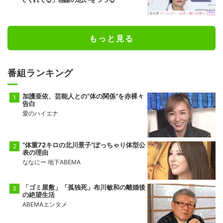
もっと見る
番組ランキング
加護亜依、芸能人との“体の関係”を赤裸々
告白
愛のハイエナ
“体重72キロの北川景子”ぽっちゃり体型公
表の理由
ななにー 地下ABEMA
「ゴミ屋敷」「孤独死」布川敏和の離婚後
の絶望生活
ABEMAエンタメ