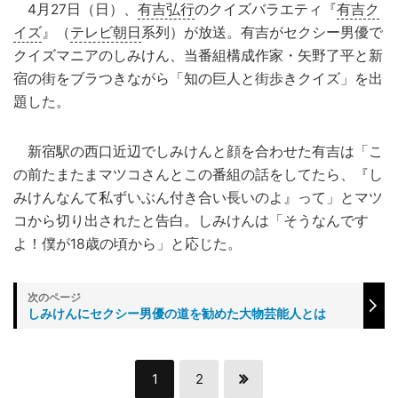
4月27日（日）、
有吉弘行
のクイズバラエティ『
有吉ク
イズ
』（
テレビ朝日
系列）が放送。有吉がセクシー男優で
クイズマニアのしみけん、当番組構成作家・矢野了平と新
宿の街をブラつきながら「知の巨人と街歩きクイズ」を出
題した。
新宿駅の西口近辺でしみけんと顔を合わせた有吉は「こ
の前たまたまマツコさんとこの番組の話をしてたら、『し
みけんなんて私ずいぶん付き合い長いのよ』って」とマツ
コから切り出されたと告白。しみけんは「そうなんです
よ！僕が18歳の頃から」と応じた。
しみけんにセクシー男優の道を勧めた大物芸能人とは
1
2