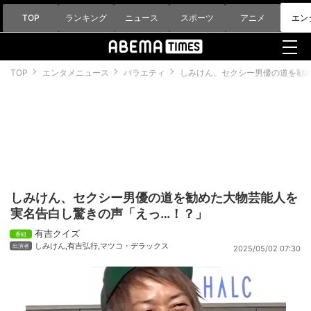
TOP
ランキング
ニュース
スポーツ
アニメ
エン
TOP
エンタメニュース
バラエティ
しみけん、セクシー男優の道を勧
しみけん、セクシー男優の道を勧めた大物芸能人を
実名告白し驚きの声「えっ…！？」
有吉クイズ
しみけん
,
有吉弘行
,
マツコ・デラックス
2025/05/02 07:30