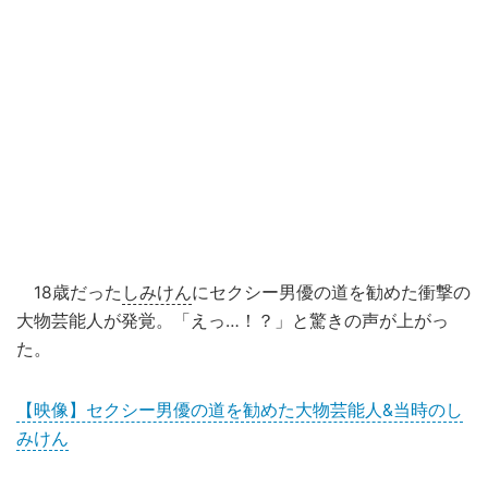
18歳だった
しみけん
にセクシー男優の道を勧めた衝撃の
大物芸能人が発覚。「えっ…！？」と驚きの声が上がっ
た。
【映像】セクシー男優の道を勧めた大物芸能人&当時のし
みけん