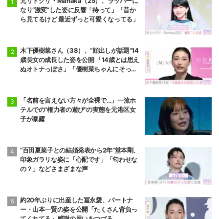
元リトグリ・Manaka（25）、ラッパーに
なり“激変”した姿に反響「待って」「昔か
ら見てるけど 最近ずっと可愛くなってる」
木下優樹菜さん（38）、“顔出しが話題”14
歳長女の成長した姿を公開 「14歳とは思え
ぬオトナっぽさ」「優樹菜ちゃんにそっく
りすぎる」など反響
「名前を言えない方々が全裸で…」一流ホ
テルでの"権力者の遊び"の実態を元港区女
子が暴露
“百田夏菜子との結婚発表から2年”堂本剛、
印象ガラリな姿に「心配です」「匂わせな
の？」などさまざまな声
約20年ぶりに出産した冨永愛、パートナ
ー・山本一賢の姿を公開「たくさん背負っ
てくれてる」感謝の思いをつづる