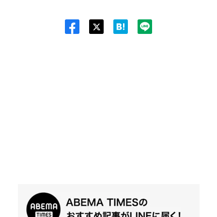
Twit
ter