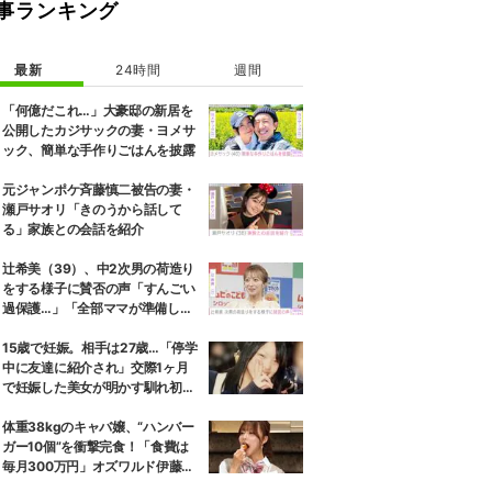
事ランキング
最新
24時間
週間
「何億だこれ…」大豪邸の新居を
公開したカジサックの妻・ヨメサ
ック、簡単な手作りごはんを披露
元ジャンポケ斉藤慎二被告の妻・
瀬戸サオリ「きのうから話して
る」家族との会話を紹介
辻希美（39）、中2次男の荷造り
をする様子に賛否の声「すんごい
過保護…」「全部ママが準備して
くれるんだ」
15歳で妊娠。相手は27歳…「停学
中に友達に紹介され」交際1ヶ月
で妊娠した美女が明かす馴れ初め
に「だいぶ危ねーよ！」小森純も
絶句
体重38kgのキャバ嬢、“ハンバー
ガー10個”を衝撃完食！「食費は
毎月300万円」オズワルド伊藤も
唖然