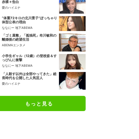
赤裸々告白
愛のハイエナ
“体重72キロの北川景子”ぽっちゃり
体型公表の理由
ななにー 地下ABEMA
「ゴミ屋敷」「孤独死」布川敏和の
離婚後の絶望生活
ABEMAエンタメ
小学生ギャル（12歳）の登校姿＆す
っぴんに衝撃
ななにー 地下ABEMA
「人殺す以外は全部やってきた」総
長時代を公開した人気芸人
愛のハイエナ
もっと見る