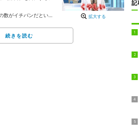
記
の数がイチバンだという
拡大する
本茉莉が、床が畳の「白鷺
12月にオープンしたばか
続きを読む
ト。