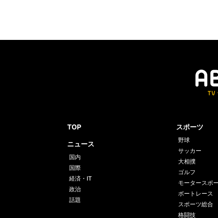
TOP
スポーツ
野球
ニュース
サッカー
国内
大相撲
国際
ゴルフ
経済・IT
モータースポ
政治
ボートレース
話題
スポーツ総合
格闘技