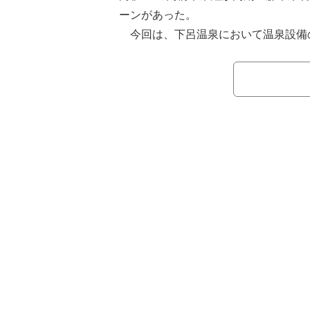
ーンがあった。
今回は、下呂温泉において温泉設備
小川屋の取材を実施。日向坂46の森
の湯」などを紹介し、さらに2024年
りのスイートルーム「碌間」をレポー