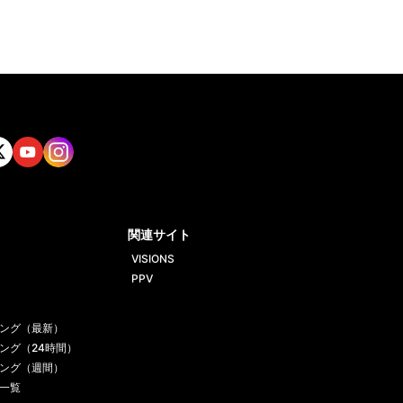
tt
Yout
Insta
ube
gram
関連サイト
VISIONS
PPV
ング（最新）
ング（24時間）
ング（週間）
一覧