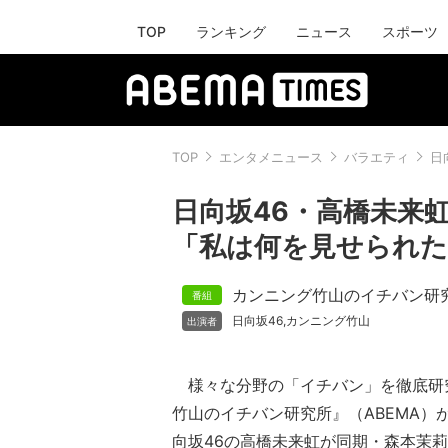
TOP
ランキング
ニュース
スポーツ
TOP
エンタメニュース
バラエティ
日
日向坂46・高橋未来虹
「私は何を見せられ
カンニング竹山のイチバン研
日向坂46
カンニング竹山
,
様々な分野の「イチバン」を徹底研
竹山のイチバン研究所』（ABEMA）
向坂46の高橋未来虹が同期・森本茉莉