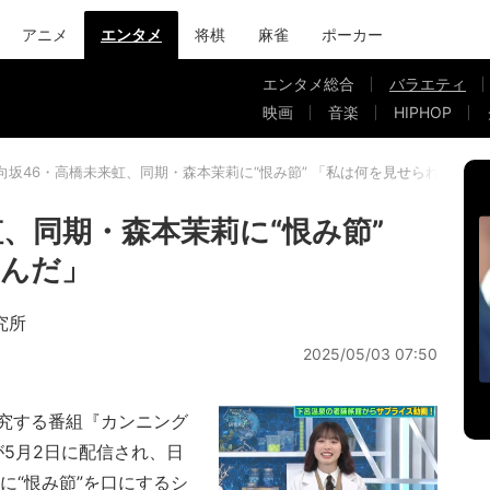
アニメ
エンタメ
将棋
麻雀
ポーカー
エンタメ総合
バラエティ
映画
音楽
HIPHOP
向坂46・高橋未来虹、同期・森本茉莉に“恨み節” 「私は何を見せられたんだ
、同期・森本茉莉に“恨み節”
たんだ」
究所
2025/05/03 07:50
究する番組『カンニング
が5月2日に配信され、日
に“恨み節”を口にするシ