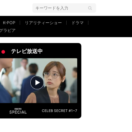
K-POP
リアリティーショー
ドラマ
グラビア
」
テレビ放送中
CELEB SECRET #1~7