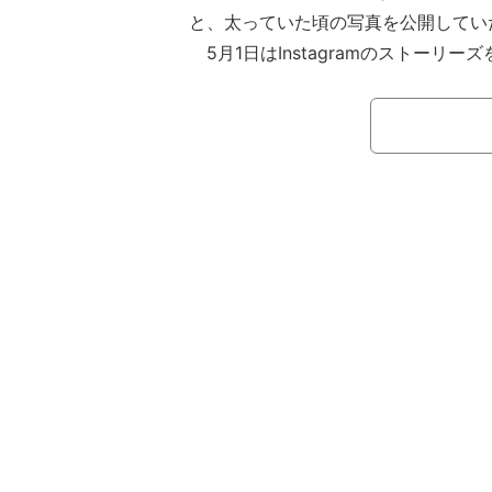
と、太っていた頃の写真を公開してい
5月1日はInstagramのストーリ
ってたのですか？ダイエットのモチベ
ファンの質問に対して、「14〜15歳
MAX67kgありましたー。モチベー
からキープしたいだけです。これ以上
たくないだけ。ただ、食べるのは我慢
食べて体動かしてます。お菓子も食べ
マックも食べるよ。食べた後は絶対に
かし、体形維持の方法を紹介している。（
より）