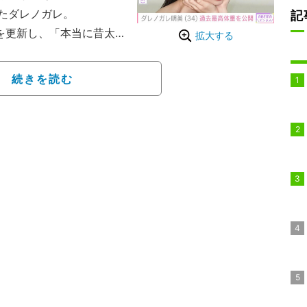
たダレノガレ。
記
ーズを更新し、「本当に昔太
拡大する
を教えて下さい」という
の時キャッチャーやってて
続きを読む
ションは、今の体が好きだ
痩せたくもないし、太り
したくないのでしっかり
るしラーメンも食べるし
運動」と、最高体重を明
『ABEMA NEWS』