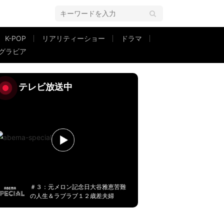
K-POP
リアリティーショー
ドラマ
グラビア
テレビ放送中
＃３：元メロン記念日大谷雅恵苦難
の人生＆ラブラブ１２歳差夫婦