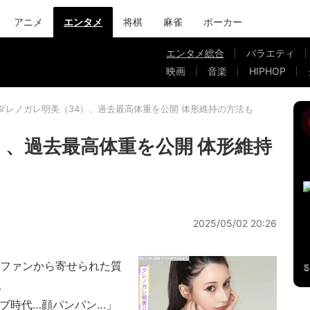
アニメ
エンタメ
将棋
麻雀
ポーカー
エンタメ総合
バラエティ
映画
音楽
HIPHOP
ダレノガレ明美（34）、過去最高体重を公開 体形維持の方法も
）、過去最高体重を公開 体形維持
2025/05/02 20:26
ファンから寄せられた質
。
デブ時代…顔パンパン…」