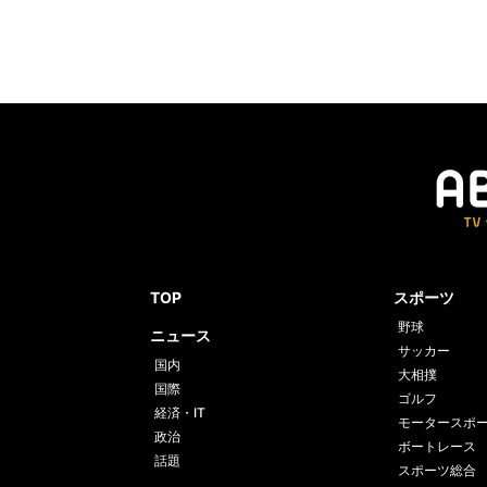
TOP
スポーツ
野球
ニュース
サッカー
国内
大相撲
国際
ゴルフ
経済・IT
モータースポ
政治
ボートレース
話題
スポーツ総合