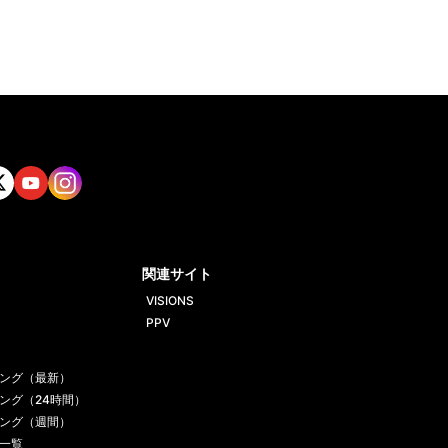
tt
Yout
Insta
ube
gram
関連サイト
VISIONS
PPV
ング（最新）
ング（24時間）
ング（週間）
一覧