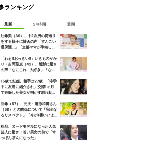
事ランキング
最新
24時間
週間
辻希美（39）、中2次男の荷造り
をする様子に賛否の声「すんごい
過保護…」「全部ママが準備して
くれるんだ」
「わぁ!!おっきい!!」いきものがか
り・吉岡聖恵（42）、近影に驚き
の声「なにこれ…大好き」「なん
か親近感が」
15歳で妊娠。相手は27歳…「停学
中に友達に紹介され」交際1ヶ月
で妊娠した美女が明かす馴れ初め
に「だいぶ危ねーよ！」小森純も
絶句
亜希（57）、元夫・清原和博さん
（58）との関係について「完全な
るリスペクト」「今が1番いいよ
ね」
粗品、ヌードモデルになった人気
芸人に驚き！若い男女の前で「す
っぽんぽんになった」