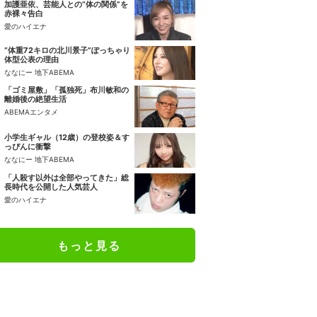
加護亜依、芸能人との“体の関係”を
赤裸々告白
愛のハイエナ
“体重72キロの北川景子”ぽっちゃり
体型公表の理由
ななにー 地下ABEMA
「ゴミ屋敷」「孤独死」布川敏和の
離婚後の絶望生活
ABEMAエンタメ
小学生ギャル（12歳）の登校姿＆す
っぴんに衝撃
ななにー 地下ABEMA
「人殺す以外は全部やってきた」総
長時代を公開した人気芸人
愛のハイエナ
もっと見る