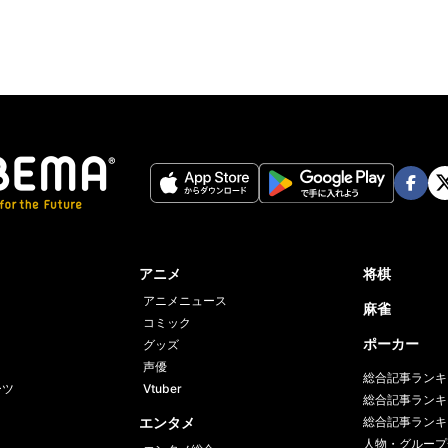
Face
Twi
book
er
アニメ
将棋
アニメニュース
麻雀
コミック
ポーカー
グッズ
声優
総合記事ランキ
ーツ
Vtuber
総合記事ランキ
エンタメ
総合記事ランキ
人物・グループ