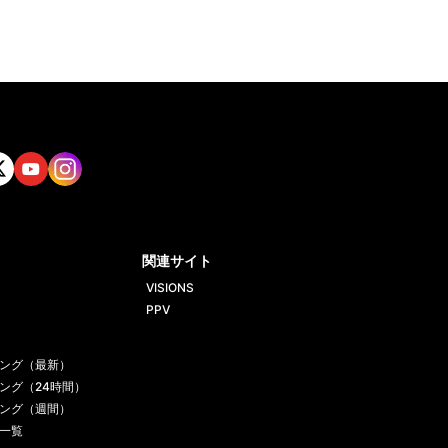
tt
Yout
Insta
ube
gram
関連サイト
VISIONS
PPV
ング（最新）
ング（24時間）
ング（週間）
一覧