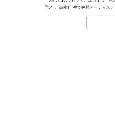
3月31日のブログで、ユカイは「俺
早5年。高校1年生で井村アーティステ
ムに上げて貰い 2025年5月3日、4
手権に出場する」と報告し「昨夜、俺
た日本選手権予選会動画と報告を受け
る」とコメント。「日々、ご指導頂く
間を過ごす先輩方、感謝の気持ちでい
俺のニーチェを宜しくお願いします」
ティックスイミングAチーム、目指せ
っていた。