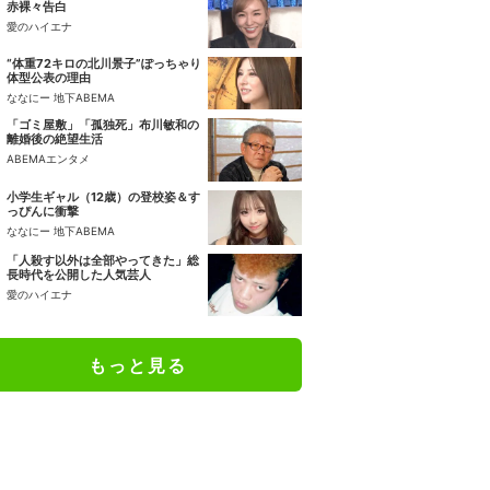
赤裸々告白
愛のハイエナ
“体重72キロの北川景子”ぽっちゃり
体型公表の理由
ななにー 地下ABEMA
「ゴミ屋敷」「孤独死」布川敏和の
離婚後の絶望生活
ABEMAエンタメ
小学生ギャル（12歳）の登校姿＆す
っぴんに衝撃
ななにー 地下ABEMA
「人殺す以外は全部やってきた」総
長時代を公開した人気芸人
愛のハイエナ
もっと見る