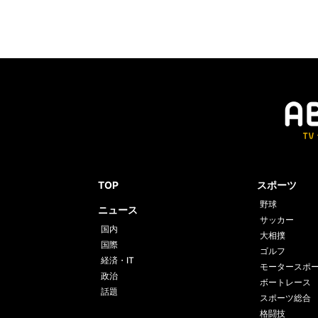
TOP
スポーツ
野球
ニュース
サッカー
国内
大相撲
国際
ゴルフ
経済・IT
モータースポ
政治
ボートレース
話題
スポーツ総合
格闘技