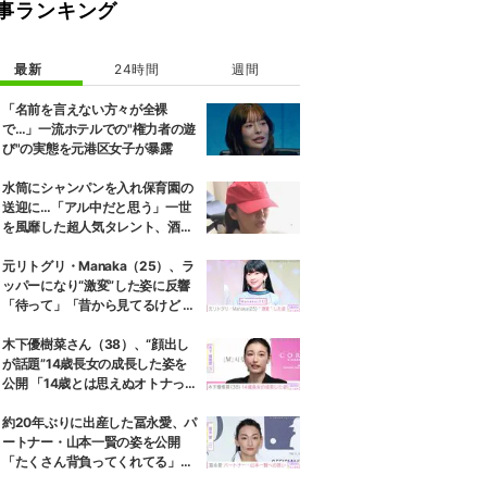
事ランキング
最新
24時間
週間
「名前を言えない方々が全裸
で…」一流ホテルでの"権力者の遊
び"の実態を元港区女子が暴露
水筒にシャンパンを入れ保育園の
送迎に…「アル中だと思う」一世
を風靡した超人気タレント、酒漬
けだった日々を告白
元リトグリ・Manaka（25）、ラ
ッパーになり“激変”した姿に反響
「待って」「昔から見てるけど 最
近ずっと可愛くなってる」
木下優樹菜さん（38）、“顔出し
が話題”14歳長女の成長した姿を
公開 「14歳とは思えぬオトナっぽ
さ」「優樹菜ちゃんにそっくりす
ぎる」など反響
約20年ぶりに出産した冨永愛、パ
ートナー・山本一賢の姿を公開
「たくさん背負ってくれてる」感
謝の思いをつづる