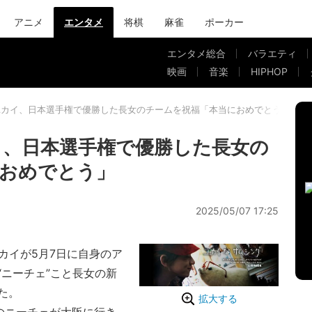
アニメ
エンタメ
将棋
麻雀
ポーカー
エンタメ総合
バラエティ
映画
音楽
HIPHOP
ユカイ、日本選手権で優勝した長女のチームを祝福「本当におめでとう」
、日本選手権で優勝した長女の
おめでとう」
2025/05/07 17:25
イが5月7日に自身のア
ニーチェ”こと長女の新
た。
拡大する