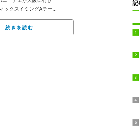
のニーチェが大阪に行き
記
ィックスイミングAチー
日、5日に開催される日本選
の妻から大阪で開催され
続きを読む
娘の演技に目頭が熱くな
先生方、一緒に多くの時
っぱいです。これからも
と述べ「井村アーティス
、日本一」とエールを送