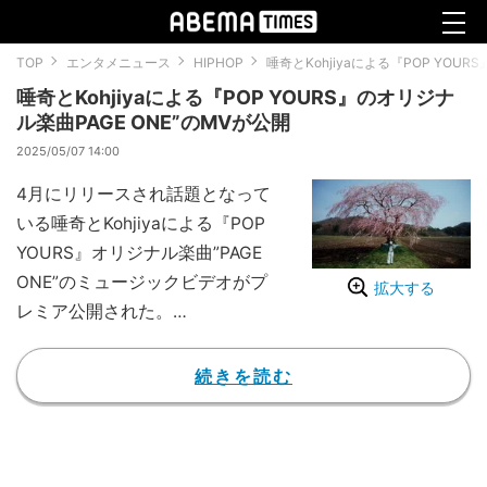
TOP
エンタメニュース
HIPHOP
唾奇とKohjiyaによる『POP YOU
唾奇とKohjiyaによる『POP YOURS』のオリジナ
ル楽曲PAGE ONE”のMVが公開
2025/05/07 14:00
4月にリリースされ話題となって
いる唾奇とKohjiyaによる『POP
YOURS』オリジナル楽曲”PAGE
ONE”のミュージックビデオがプ
拡大する
レミア公開された。
MV公開リンク : 唾奇, Kohjiya - P
AGE ONE (Music Video) スターダ
続きを読む
ムを駆け巡る中での出会いや別
れ、葛藤を描き、両者のプライド
と覚悟を感じさせる”PAGE ON