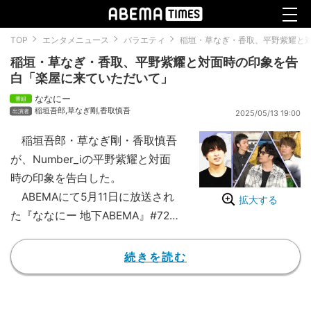
TOP
エンタメニュース
バラエティ
稲垣・草なぎ・香取、平野紫耀と
稲垣・草なぎ・香取、平野紫耀と対面時の印象を告
白「楽屋に来ていただいて」
ななにー
稲垣吾郎
,
草なぎ剛
,
香取慎吾
2025/05/13 19:00
稲垣吾郎・草なぎ剛・香取慎吾
が、Number_iの平野紫耀と対面
時の印象を告白した。
ABEMAにて5月11日に放送され
拡大する
た『ななにー 地下ABEMA』#72
では、「石原さとみ・平野紫耀・
相葉雅紀……マスクをしたらスタ
続きを読む
ーに激似！ イケメン＆美女大集
合！」と題した企画が展開され
た。