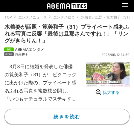
TOP
エンタメニュース
エンタメ総合
水着姿が話題・筧美和子（31
水着姿が話題・筧美和子（31）プライベート感あふ
れる写真に反響「最後は旦那さんですね！」「リン
グがきらりん！」
ABEMAエンタメ
筧美和子
2025/05/12 14:50
3月3日に結婚を発表した俳優
の筧美和子（31）が、ピクニック
に出かけた際の、プライベート感
あふれる写真を複数枚公開し、
拡大する
「いつもナチュラルでステキすぎ
て！」「リングがきらりん！」な
ど、様々な反響が寄せられてい
続きを読む
る。
これまでにもSNSに、旅行先で