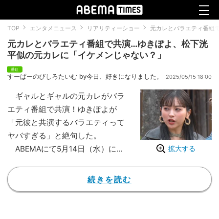
TOP
エンタメニュース
リアリティーショー
元カレとバラエティ番組
元カレとバラエティ番組で共演…ゆきぽよ、松下洸
平似の元カレに「イケメンじゃない？」
すーぱーのびしろたいむ by今日、好きになりました。
2025/05/15 18:00
ギャルとギャルの元カレがバラ
エティ番組で共演！ゆきぽよが
「元彼と共演するバラエティって
ヤバすぎる」と絶句した。
ABEMAにて5月14日（水）に放
拡大する
送された『すーぱーのびしろたい
む by 今日、好きになりました。
続きを読む
（略称：すぱのび）』#3では、
「JAPANモチベなGAL界隈」企画
が実施。ギャルたちが日本の文化