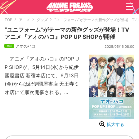
TOP
アニメ
グッズ
“ユニフォーム”がテーマの新作グッズが登場！TVアニ
“ユニフォーム”がテーマの新作グッズが登場！TV
アニメ『アオのハコ』POP UP SHOPが開催
アオのハコ
2025/05/16 08:00
アニメ『アオのハコ』のPOP U
P SHOPが、5月14日(水)から紀伊
國屋書店 新宿本店にて、6月13日
(金)からは紀伊國屋書店 天王寺ミ
オ店にて順次開催される。
『アオのハコ』は「週刊少年ジ
ャンプ」（集英社）にて好評連載
中の三浦糀氏による漫画作品が原
拡大する
作。等身大のキャラクター達がそ
れぞれの想いを胸に部活に打ち込