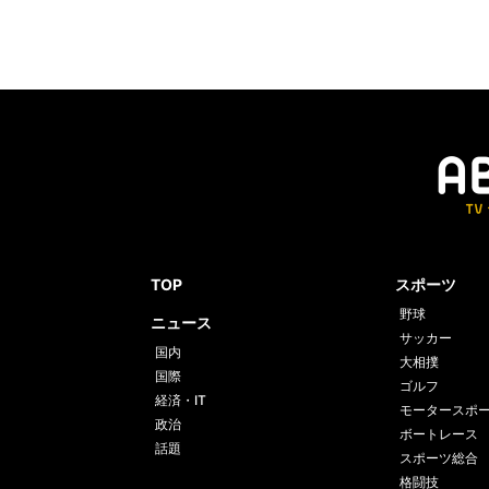
TOP
スポーツ
野球
ニュース
サッカー
国内
大相撲
国際
ゴルフ
経済・IT
モータースポ
政治
ボートレース
話題
スポーツ総合
格闘技