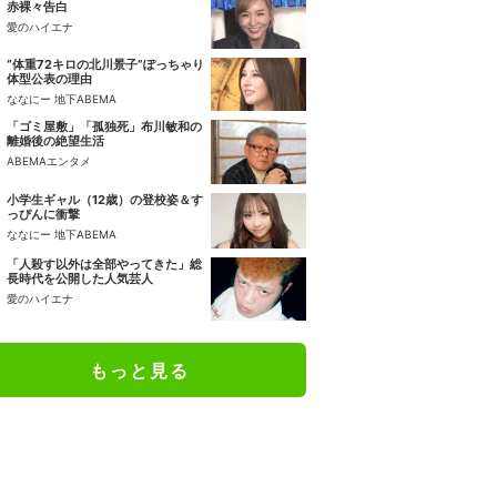
赤裸々告白
愛のハイエナ
“体重72キロの北川景子”ぽっちゃり
体型公表の理由
ななにー 地下ABEMA
「ゴミ屋敷」「孤独死」布川敏和の
離婚後の絶望生活
ABEMAエンタメ
小学生ギャル（12歳）の登校姿＆す
っぴんに衝撃
ななにー 地下ABEMA
「人殺す以外は全部やってきた」総
長時代を公開した人気芸人
愛のハイエナ
もっと見る