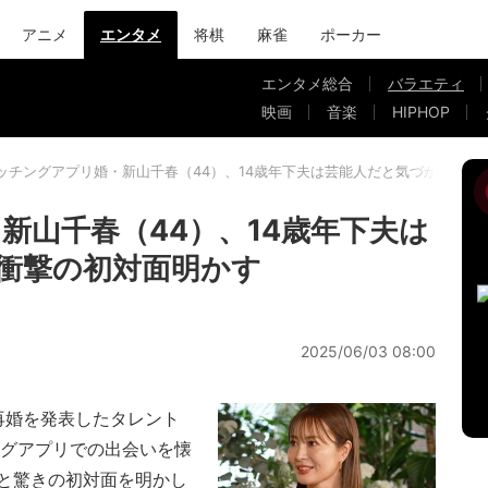
アニメ
エンタメ
将棋
麻雀
ポーカー
エンタメ総合
バラエティ
映画
音楽
HIPHOP
ッチングアプリ婚・新山千春（44）、14歳年下夫は芸能人だと気づかず…衝
新山千春（44）、14歳年下夫は
衝撃の初対面明かす
2025/06/03 08:00
再婚を発表したタレント
ングアプリでの出会いを懐
と驚きの初対面を明かし