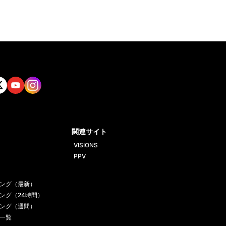
tt
Yout
Insta
ube
gram
関連サイト
VISIONS
PPV
ング（最新）
ング（24時間）
ング（週間）
一覧