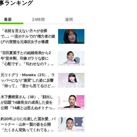
事ランキング
最新
24時間
週間
「名前を言えない方々が全裸
で…」一流ホテルでの"権力者の遊
び"の実態を元港区女子が暴露
“百田夏菜子との結婚発表から2
年”堂本剛、印象ガラリな姿に
「心配です」「匂わせなの？」な
どさまざまな声
元リトグリ・Manaka（25）、ラ
ッパーになり“激変”した姿に反響
「待って」「昔から見てるけど 最
近ずっと可愛くなってる」
木下優樹菜さん（38）、“顔出し
が話題”14歳長女の成長した姿を
公開 「14歳とは思えぬオトナっぽ
さ」「優樹菜ちゃんにそっくりす
ぎる」など反響
約20年ぶりに出産した冨永愛、パ
ートナー・山本一賢の姿を公開
「たくさん背負ってくれてる」感
謝の思いをつづる