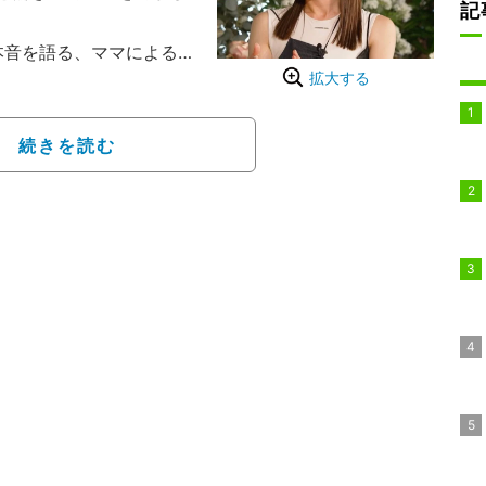
記
本音を語る、ママによる、
拡大する
ママ園』。現代を生きる
をテーマに、リアルな生
自身も母親として子育て
続きを読む
なみの3人が就任。それ
人が、リアルなママの視
のママたちに寄り添って
録の参加が難しかった近
演した。