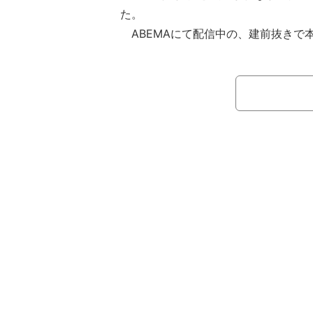
た。
ABEMAにて配信中の、建前抜きで
ママのための情報バラエティ『秘密の
ママたちの新たな「発見」と「共感」
き方や子育てに迫る。番組のMCには
をする滝沢眞規子・近藤千尋・峯岸み
ぞれ異なるバックグラウンドを持つ3
点から本音で語り合い、多様な価値観
いく。この日は、子どもの運動会で収
藤に変わり、新山千春がMCとして出